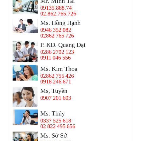
Mr. Minh Tài
09135.888.74
02.862.765.726
Ms. Hồng Hạnh
0946 352 082
02862 765 726
P. KD. Quang Đạt
0286 2702 123
0911 046 556
Ms. Kim Thoa
02862 755 426
0918 246 671
Ms, Tuyền
0907 201 603
Ms. Thủy
0337 525 618
02 822 495 656
Ms. Sở Sở