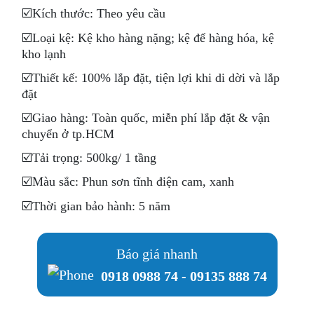
☑️
Kích thước: Theo yêu cầu
☑️Loại kệ: Kệ kho hàng nặng; kệ để hàng hóa, kệ
kho lạnh
☑️Thiết kế: 100% lắp đặt, tiện lợi khi di dời và lắp
đặt
☑️Giao hàng: Toàn quốc, miễn phí lắp đặt & vận
chuyển ở tp.HCM
☑️Tải trọng: 500kg/ 1 tầng
☑️Màu sắc: Phun sơn tĩnh điện cam, xanh
☑️Thời gian bảo hành: 5 năm
Báo giá nhanh
0918 0988 74
-
09135 888 74