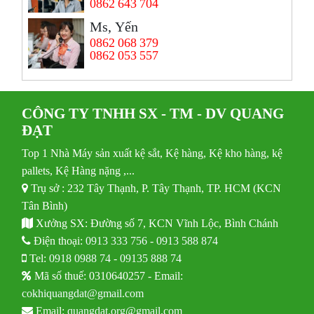
0862 643 704
Ms, Yến
0862 068 379
0862 053 557
CÔNG TY TNHH SX - TM - DV QUANG
ĐẠT
Top 1 Nhà Máy sản xuất kệ sắt, Kệ hàng, Kệ kho hàng, kệ
pallets, Kệ Hàng nặng ,...
Trụ sở : 232 Tây Thạnh, P. Tây Thạnh, TP. HCM (KCN
Tân Bình)
Xưởng SX: Đường số 7, KCN Vĩnh Lộc, Bình Chánh
Điện thoại:
0913 333 756
-
0913 588 874
Tel:
0918 0988 74
-
09135 888 74
Mã số thuế: 0310640257 - Email:
cokhiquangdat@gmail.com
Email:
quangdat.org@gmail.com