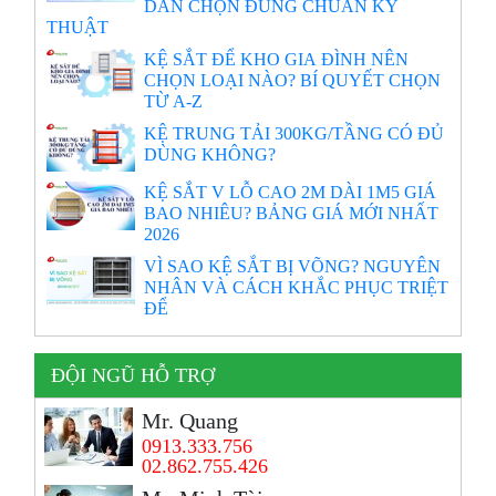
DẪN CHỌN ĐÚNG CHUẨN KỸ
THUẬT
KỆ SẮT ĐỂ KHO GIA ĐÌNH NÊN
CHỌN LOẠI NÀO? BÍ QUYẾT CHỌN
TỪ A-Z
KỆ TRUNG TẢI 300KG/TẦNG CÓ ĐỦ
DÙNG KHÔNG?
KỆ SẮT V LỖ CAO 2M DÀI 1M5 GIÁ
BAO NHIÊU? BẢNG GIÁ MỚI NHẤT
2026
VÌ SAO KỆ SẮT BỊ VÕNG? NGUYÊN
NHÂN VÀ CÁCH KHẮC PHỤC TRIỆT
ĐỂ
ĐỘI NGŨ HỖ TRỢ
Mr. Quang
0913.333.756
02.862.755.426