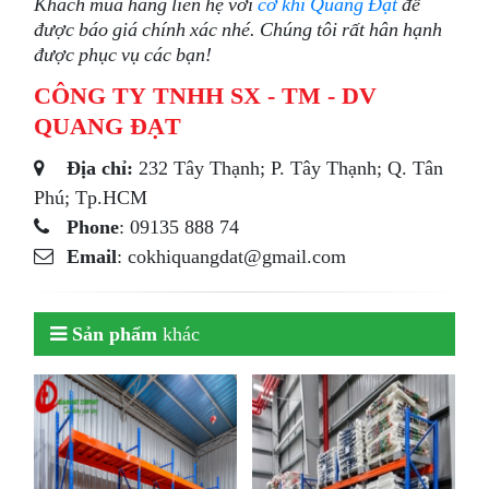
Khách mua hàng liên hệ với
cơ khí Quang Đạt
để
được báo giá chính xác nhé. Chúng tôi rất hân hạnh
được phục vụ các bạn!
CÔNG TY TNHH SX - TM - DV
QUANG ĐẠT
Địa chỉ:
232 Tây Thạnh; P. Tây Thạnh; Q. Tân
Phú; Tp.HCM
Phone
: 09135 888 74
Email
: cokhiquangdat@gmail.com
Sản phẩm
khác