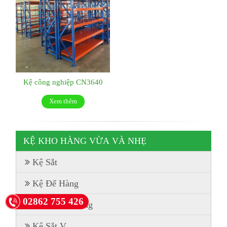
Kệ công nghiệp CN3640
Xem thêm
KỆ KHO HÀNG VỪA VÀ NHẸ
Kệ Sắt
Kệ Để Hàng
02862 755 426
Kệ Sắt Đa Năng
Kệ Sắt V