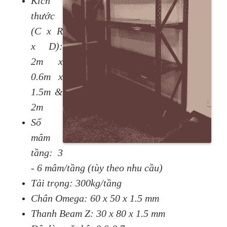
Kích
thước
(C x R
x D):
2
m x
0.6
m
x
1.5
m &
2m
Số
mâm
tầng: 3
- 6 mâm/tầng (tùy theo nhu cầu)
Tải trọng: 300kg/tầng
Chân Omega: 60 x 50 x 1.5 mm
Thanh
Beam Z: 30 x 8
0
x 1.5 mm