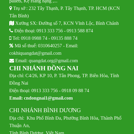
pallets, Kệ Hàng nặng ,...
Trụ sở : 232 Tây Thạnh, P. Tây Thạnh, TP. HCM (KCN
Tân Bình)
Xưởng SX: Đường số 7, KCN Vĩnh Lộc, Bình Chánh
Điện thoại:
0913 333 756
-
0913 588 874
Tel:
0918 0988 74
-
09135 888 74
Mã số thuế: 0310640257 - Email:
cokhiquangdat@gmail.com
Email:
quangdat.org@gmail.com
CHI NHÁNH ĐỒNG NAI
Địa chỉ: C4/26, KP 10, P. Tân Phong, TP. Biên Hòa, Tỉnh
Đồng Nai
Điện thoại: 0913 333 756 - 0918 09 88 74
Email:
cndongnai1@gmail.com
CHI NHÁNH BÌNH DƯƠNG
Địa chỉ: Khu Phố Bình Đa, Phường Bình Hòa, Thành Phố
Thuận An,
Tỉnh Bình Dương, Việt Nam