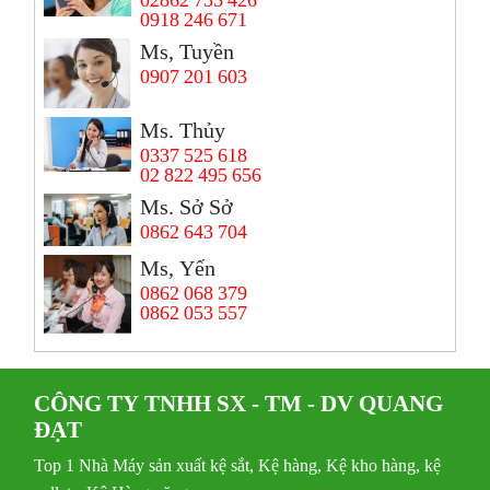
0918 246 671
Ms, Tuyền
0907 201 603
Ms. Thủy
0337 525 618
02 822 495 656
Ms. Sở Sở
0862 643 704
Ms, Yến
0862 068 379
0862 053 557
CÔNG TY TNHH SX - TM - DV QUANG
ĐẠT
Top 1 Nhà Máy sản xuất kệ sắt, Kệ hàng, Kệ kho hàng, kệ