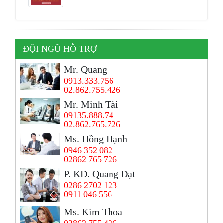
ĐỘI NGŨ HỖ TRỢ
Mr. Quang
0913.333.756
02.862.755.426
Mr. Minh Tài
09135.888.74
02.862.765.726
Ms. Hồng Hạnh
0946 352 082
02862 765 726
P. KD. Quang Đạt
0286 2702 123
0911 046 556
Ms. Kim Thoa
02862 755 426