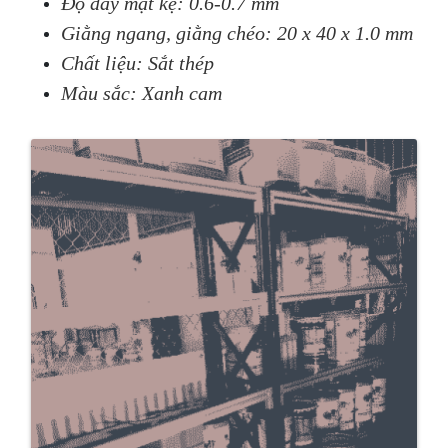
Độ dày mặt kệ:
0.6-
0.7 mm
Giằng ngang,
giằng
chéo: 20 x 40 x 1.0 mm
Chất liệu: Sắt thép
Màu sắc: Xanh
cam