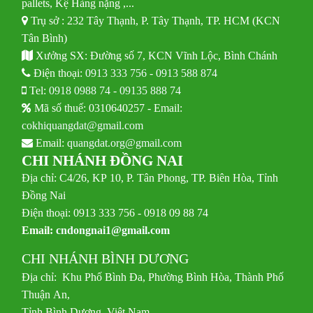
pallets, Kệ Hàng nặng ,...
Trụ sở : 232 Tây Thạnh, P. Tây Thạnh, TP. HCM (KCN
Tân Bình)
Xưởng SX: Đường số 7, KCN Vĩnh Lộc, Bình Chánh
Điện thoại:
0913 333 756
-
0913 588 874
Tel:
0918 0988 74
-
09135 888 74
Mã số thuế: 0310640257 - Email:
cokhiquangdat@gmail.com
Email:
quangdat.org@gmail.com
CHI NHÁNH ĐỒNG NAI
Địa chỉ: C4/26, KP 10, P. Tân Phong, TP. Biên Hòa, Tỉnh
Đồng Nai
Điện thoại: 0913 333 756 - 0918 09 88 74
Email:
cndongnai1@gmail.com
CHI NHÁNH BÌNH DƯƠNG
Địa chỉ: Khu Phố Bình Đa, Phường Bình Hòa, Thành Phố
Thuận An,
Tỉnh Bình Dương, Việt Nam