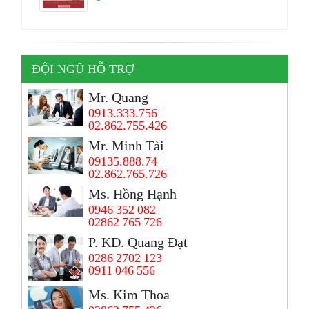
ĐỘI NGŨ HỖ TRỢ
Mr. Quang
0913.333.756
02.862.755.426
Mr. Minh Tài
09135.888.74
02.862.765.726
Ms. Hồng Hạnh
0946 352 082
02862 765 726
P. KD. Quang Đạt
0286 2702 123
0911 046 556
Ms. Kim Thoa