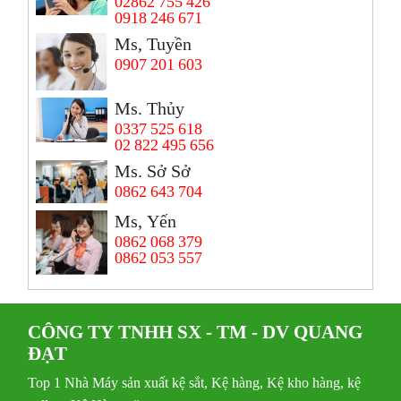
02862 755 426
0918 246 671
Ms, Tuyền
0907 201 603
Ms. Thủy
0337 525 618
02 822 495 656
Ms. Sở Sở
0862 643 704
Ms, Yến
0862 068 379
0862 053 557
CÔNG TY TNHH SX - TM - DV QUANG
ĐẠT
Top 1 Nhà Máy sản xuất kệ sắt, Kệ hàng, Kệ kho hàng, kệ