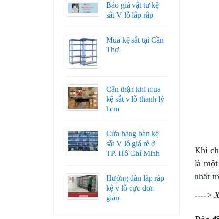
Báo giá vật tư kệ
sắt V lỗ lắp rắp
Mua kệ sắt tại Cần
Thơ
Cẩn thận khi mua
kệ sắt v lỗ thanh lý
hcm
Cửa hàng bán kệ
sắt V lỗ giá rẻ ở
Khi ch
TP. Hồ Chí Minh
là một
nhất tr
Hướng dẫn lắp ráp
kệ v lỗ cực đơn
----> 
giản
Đặc đi