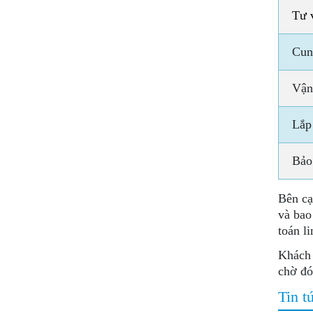
Tư 
Cun
Vận
Lắp
Bảo
Bên cạ
và bao
toán l
Khách 
chờ đ
Tin t