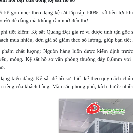
ết kế gọn nhẹ: theo dạng kệ sắt lắp ráp 100%, rất tiện lợi kh
áo rời dễ dàng mà không cần nhờ đến thợ.
 phí tiết kiệm: Kệ sắt Quang Đạt giá rẻ vì được tính tận gốc 
ách mua nhiều, đơn giá sẽ giảm theo số lượng, giúp bạn tiết 
 phẩm chất lượng: Nguồn hàng luôn được kiểm định trước
ếu, mỏng. Kệ sắt hồ sơ văn phòng thường dày 0,8mm với 
ảo.
dạng kiểu dáng: Kệ sắt để hồ sơ thiết kế theo quy cách chún
u riêng của khách hàng. Màu sắc phong phú, kích thước nhiều