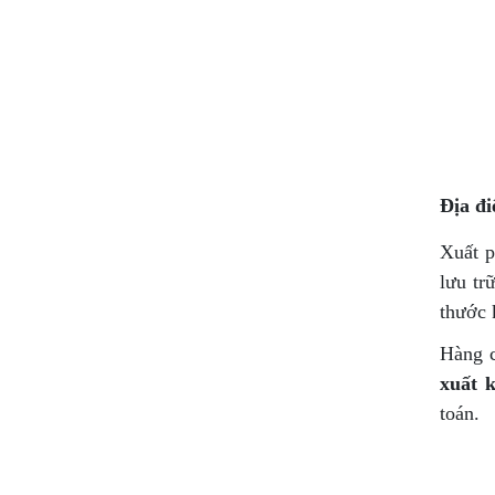
Địa đi
Xuất p
lưu tr
thước 
Hàng c
xuất k
toán.