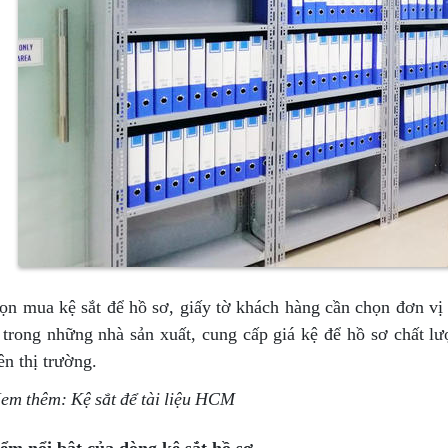
ọn mua kệ sắt để hồ sơ, giấy tờ khách hàng cần chọn đơn v
 trong những nhà sản xuất, cung cấp giá kệ để hồ sơ chất lư
ên thị trường.
Xem thêm: Kệ sắt để tài liệu HCM
ểm nổi bật của dòng kệ sắt hồ sơ