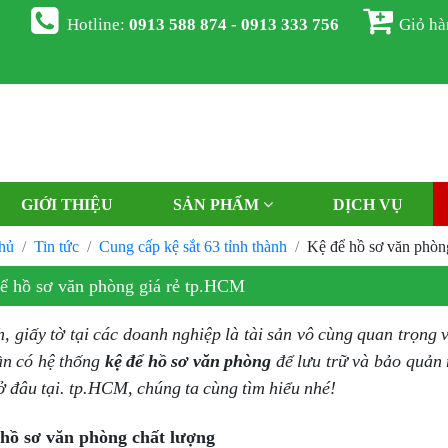
Hotline:
0913 588 874 - 0913 333 756
Giỏ h
GIỚI THIỆU
SẢN PHẨM
DỊCH VỤ
hủ
Tin tức
Cung cấp kệ sắt 63 tỉnh thành
Kệ để hồ sơ văn phòn
ể hồ sơ văn phòng giá rẻ tp.HCM
h, giấy tờ tại các doanh nghiệp là tài sản vô cùng quan trọng 
ần có hệ thống
kệ để hồ sơ văn phòng
để lưu trữ và bảo quản 
 ở đâu tại. tp.HCM, chúng ta cùng tìm hiểu nhé!
hồ sơ văn phòng chất lượng