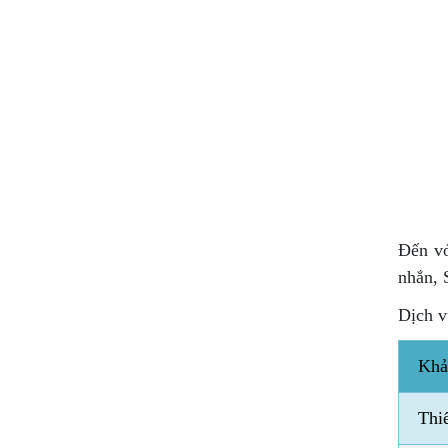
Đến vớ
nhắn, 
Dịch v
Khả
Thi