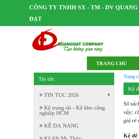
CÔNG TY TNHH SX - TM - DV QUANG
ĐẠT
TRANG CHỦ
Trang c
Tin tức
Kệ đ
TIN TUC 2026
+
Sổ sác
Kệ trung tải - Kệ kho công
vậy; c
nghiệp HCM
giá rẻ
KÊ DA NANG
Kệ để 
Kệ Sắt Ms Thủy