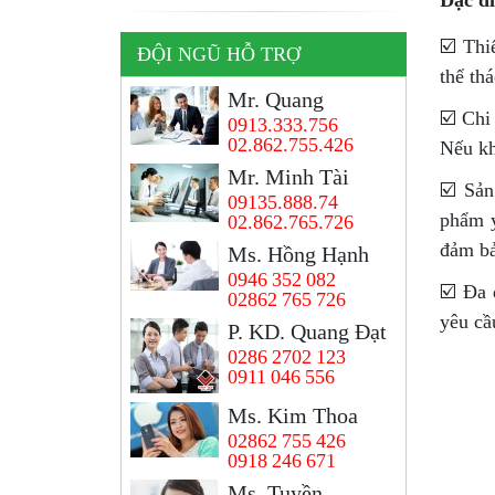
☑️ Thi
ĐỘI NGŨ HỖ TRỢ
thể th
Mr. Quang
☑️ Chi
0913.333.756
02.862.755.426
Nếu kh
Mr. Minh Tài
☑️ Sản
09135.888.74
phẩm y
02.862.765.726
đảm b
Ms. Hồng Hạnh
0946 352 082
☑️ Đa 
02862 765 726
yêu cầ
P. KD. Quang Đạt
0286 2702 123
0911 046 556
Ms. Kim Thoa
02862 755 426
0918 246 671
Ms, Tuyền