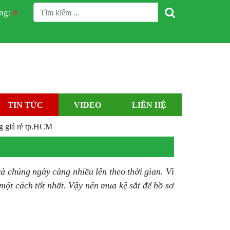
àng:
0
TIN TỨC
VIDEO
LIÊN HỆ
g giá rẻ tp.HCM
và chúng ngày càng nhiều lên theo thời gian. Vì
một cách tốt nhất. Vậy nên mua kệ sắt để hồ sơ