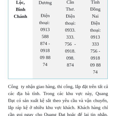
Cần
Tỉnh
Lộc,
Dương
Thơ.
Đồng
Bình
Điện
Điện
Nai
Chánh
thoại:
thoại:
Điện
0913
0933.
thoại:
588
333.
0913
874 -
756 -
333
0918
0918.
756 -
09 88
098.
0918
74
874
09 88
74
Công ty nhận giao hàng, thi công, lắp đặt trên tất cả
các địa bà tỉnh. Trong các khu vực này, Quang
Đạt có sản xuất kệ sắt theo yêu cầu và vận chuyển,
lắp ráp kệ ở nhiều khu vực khách. Khách hàng chỉ
cần gọi ngay cho Quang Đạt hoặc để lại tin nhắn,