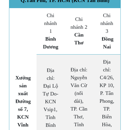
Q.Tân Phú, TP. HCM (KCN Tân Bình)
Chi
Chi
Chi
nhánh
nhánh
nhánh 2
1
3
Cần
Bình
Đồng
Thơ
Dương
Nai
Địa
Địa chỉ:
chỉ:
Địa
Nguyễn
C4/26,
Xưởng
chỉ:
Văn Cừ
KP 10,
sản
Đại Lộ
(nối
P. Tân
xuất
Tự Do-
dài),
Phong,
Đường
KCN
TP. Cần
TP.
số 7,
Vsip1,
Thơ,
Biên
KCN
Tỉnh
Tỉnh
Hòa,
Vĩnh
Bình