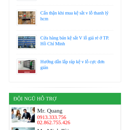
Cẩn thận khi mua kệ sắt v lỗ thanh lý
hcm
Cửa hàng bán kệ sắt V lỗ giá rẻ ở TP.
Hồ Chí Minh
Hướng dẫn lắp ráp kệ v lỗ cực đơn
giản
ĐỘI NGŨ HỖ TRỢ
Mr. Quang
0913.333.756
02.862.755.426