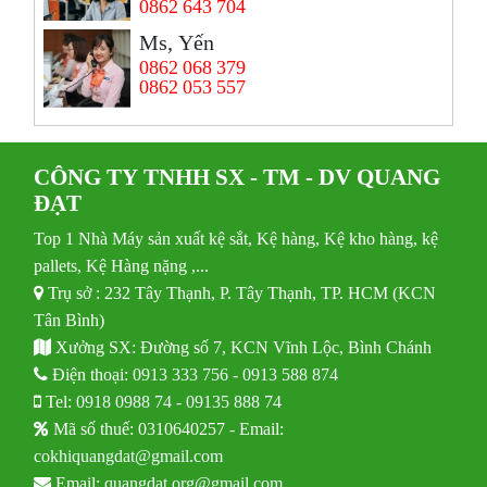
0862 643 704
Ms, Yến
0862 068 379
0862 053 557
CÔNG TY TNHH SX - TM - DV QUANG
ĐẠT
Top 1 Nhà Máy sản xuất kệ sắt, Kệ hàng, Kệ kho hàng, kệ
pallets, Kệ Hàng nặng ,...
Trụ sở : 232 Tây Thạnh, P. Tây Thạnh, TP. HCM (KCN
Tân Bình)
Xưởng SX: Đường số 7, KCN Vĩnh Lộc, Bình Chánh
Điện thoại:
0913 333 756
-
0913 588 874
Tel:
0918 0988 74
-
09135 888 74
Mã số thuế: 0310640257 - Email:
cokhiquangdat@gmail.com
Email:
quangdat.org@gmail.com