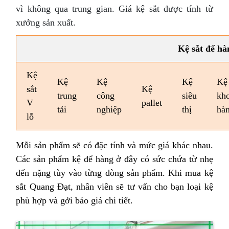
vì không qua trung gian. Giá kệ sắt được tính từ
xưởng sản xuất.
Kệ sắt để hà
Kệ
Kệ
Kệ
Kệ
Kệ
sắt
Kệ
trung
công
siêu
kh
V
pallet
tải
nghiệp
thị
hà
lỗ
Mỗi sản phẩm sẽ có đặc tính và mức giá khác nhau.
Các sản phẩm kệ để hàng ở đây có sức chứa từ nhẹ
đến nặng tùy vào từng dòng sản phẩm. Khi mua kệ
sắt Quang Đạt, nhân viên sẽ tư vấn cho bạn loại kệ
phù hợp và gởi báo giá chi tiết.