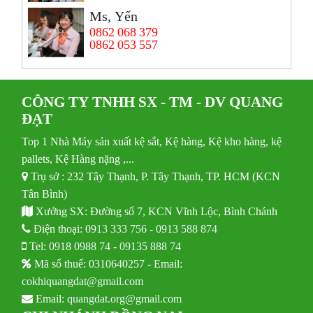
Ms, Yến
0862 068 379
0862 053 557
CÔNG TY TNHH SX - TM - DV QUANG
ĐẠT
Top 1 Nhà Máy sản xuất kệ sắt, Kệ hàng, Kệ kho hàng, kệ
pallets, Kệ Hàng nặng ,...
Trụ sở : 232 Tây Thạnh, P. Tây Thạnh, TP. HCM (KCN
Tân Bình)
Xưởng SX: Đường số 7, KCN Vĩnh Lộc, Bình Chánh
Điện thoại:
0913 333 756
-
0913 588 874
Tel:
0918 0988 74
-
09135 888 74
Mã số thuế: 0310640257 - Email:
cokhiquangdat@gmail.com
Email:
quangdat.org@gmail.com