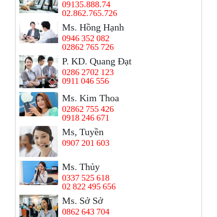
09135.888.74
02.862.765.726
Ms. Hồng Hạnh
0946 352 082
02862 765 726
P. KD. Quang Đạt
0286 2702 123
0911 046 556
Ms. Kim Thoa
02862 755 426
0918 246 671
Ms, Tuyền
0907 201 603
Ms. Thủy
0337 525 618
02 822 495 656
Ms. Sở Sở
0862 643 704