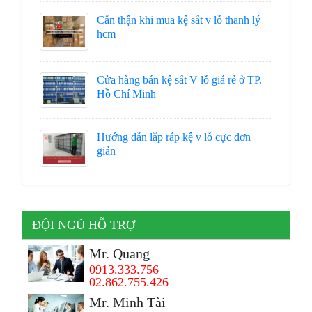
Cẩn thận khi mua kệ sắt v lỗ thanh lý
hcm
Cửa hàng bán kệ sắt V lỗ giá rẻ ở TP.
Hồ Chí Minh
Hướng dẫn lắp ráp kệ v lỗ cực đơn
giản
ĐỘI NGŨ HỖ TRỢ
Mr. Quang
0913.333.756
02.862.755.426
Mr. Minh Tài