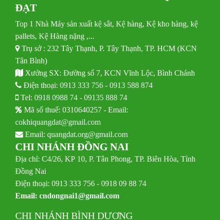
ĐẠT
Top 1 Nhà Máy sản xuất kệ sắt, Kệ hàng, Kệ kho hàng, kệ
pallets, Kệ Hàng nặng ,...
Trụ sở : 232 Tây Thạnh, P. Tây Thạnh, TP. HCM (KCN
Tân Bình)
Xưởng SX: Đường số 7, KCN Vĩnh Lộc, Bình Chánh
Điện thoại:
0913 333 756
-
0913 588 874
Tel:
0918 0988 74
-
09135 888 74
Mã số thuế: 0310640257 - Email:
cokhiquangdat@gmail.com
Email:
quangdat.org@gmail.com
CHI NHÁNH ĐỒNG NAI
Địa chỉ: C4/26, KP 10, P. Tân Phong, TP. Biên Hòa, Tỉnh
Đồng Nai
Điện thoại: 0913 333 756 - 0918 09 88 74
Email:
cndongnai1@gmail.com
CHI NHÁNH BÌNH DƯƠNG