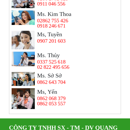
0911 046 556
Ms. Kim Thoa
02862 755 426
0918 246 671
Ms, Tuyền
0907 201 603
Ms. Thủy
0337 525 618
02 822 495 656
Ms. Sở Sở
0862 643 704
Ms, Yến
0862 068 379
0862 053 557
CÔNG TY TNHH SX - TM - DV QUANG