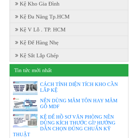
Kệ Kho Gia Đình
Kệ Đa Năng Tp.HCM
Kệ V Lỗ . TP. HCM
Kệ Để Hàng Nhẹ
Kệ Sắt Lắp Ghép
Tin tức mới nhất
CÁCH TÍNH DIỆN TÍCH KHO CẦN
LẮP KỆ
NÊN DÙNG MÂM TÔN HAY MÂM
GỖ MDF
KỆ ĐỂ HỒ SƠ VĂN PHÒNG NÊN
DÙNG KÍCH THƯỚC GÌ? HƯỚNG
DẪN CHỌN ĐÚNG CHUẨN KỸ
THUẬT