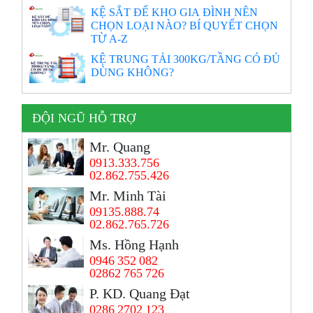
KỆ SẮT ĐỂ KHO GIA ĐÌNH NÊN
CHỌN LOẠI NÀO? BÍ QUYẾT CHỌN
TỪ A-Z
KỆ TRUNG TẢI 300KG/TẦNG CÓ ĐỦ
DÙNG KHÔNG?
ĐỘI NGŨ HỖ TRỢ
Mr. Quang
0913.333.756
02.862.755.426
Mr. Minh Tài
09135.888.74
02.862.765.726
Ms. Hồng Hạnh
0946 352 082
02862 765 726
P. KD. Quang Đạt
0286 2702 123