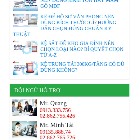
NÊN DÙNG MÂM TÔN HAY MÂM
GỖ MDF
KỆ ĐỂ HỒ SƠ VĂN PHÒNG NÊN
DÙNG KÍCH THƯỚC GÌ? HƯỚNG
DẪN CHỌN ĐÚNG CHUẨN KỸ
THUẬT
KỆ SẮT ĐỂ KHO GIA ĐÌNH NÊN
CHỌN LOẠI NÀO? BÍ QUYẾT CHỌN
TỪ A-Z
KỆ TRUNG TẢI 300KG/TẦNG CÓ ĐỦ
DÙNG KHÔNG?
ĐỘI NGŨ HỖ TRỢ
Mr. Quang
0913.333.756
02.862.755.426
Mr. Minh Tài
09135.888.74
02.862.765.726