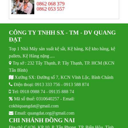
0862 068 379
0862 053 557
CÔNG TY TNHH SX - TM - DV QUANG
ĐẠT
Top 1 Nhà Máy sản xuất kệ sắt, Kệ hàng, Kệ kho hàng, kệ
pallets, Kệ Hàng nặng ,...
Trụ sở : 232 Tây Thạnh, P. Tây Thạnh, TP. HCM (KCN
Tân Bình)
Xưởng SX: Đường số 7, KCN Vĩnh Lộc, Bình Chánh
Điện thoại:
0913 333 756
-
0913 588 874
Tel:
0918 0988 74
-
09135 888 74
Mã số thuế: 0310640257 - Email:
cokhiquangdat@gmail.com
Email:
quangdat.org@gmail.com
CHI NHÁNH ĐỒNG NAI
Địa chỉ: C4/26, KP 10, P. Tân Phong, TP. Biên Hòa, Tỉnh