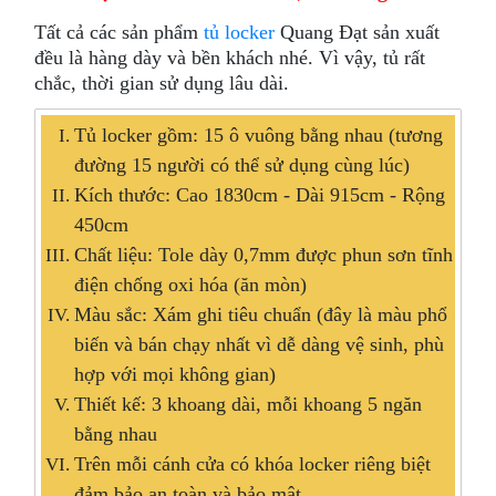
Tất cả các sản phẩm
tủ locker
Quang Đạt sản xuất
đều là hàng dày và bền khách nhé. Vì vậy, tủ rất
chắc, thời gian sử dụng lâu dài.
Tủ locker gồm: 15 ô vuông bằng nhau (tương
đường 15 người có thể sử dụng cùng lúc)
Kích thước: Cao 1830cm - Dài 915cm - Rộng
450cm
Chất liệu: Tole dày 0,7mm được phun sơn tĩnh
điện chống oxi hóa (ăn mòn)
Màu sắc: Xám ghi tiêu chuẩn (đây là màu phổ
biến và bán chạy nhất vì dễ dàng vệ sinh, phù
hợp với mọi không gian)
Thiết kế: 3 khoang dài, mỗi khoang 5 ngăn
bằng nhau
Trên mỗi cánh cửa có khóa locker riêng biệt
đảm bảo an toàn và bảo mật