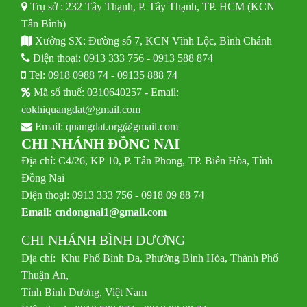
Trụ sở : 232 Tây Thạnh, P. Tây Thạnh, TP. HCM (KCN
Tân Bình)
Xưởng SX: Đường số 7, KCN Vĩnh Lộc, Bình Chánh
Điện thoại:
0913 333 756
-
0913 588 874
Tel:
0918 0988 74
-
09135 888 74
Mã số thuế: 0310640257 - Email:
cokhiquangdat@gmail.com
Email:
quangdat.org@gmail.com
CHI NHÁNH ĐỒNG NAI
Địa chỉ: C4/26, KP 10, P. Tân Phong, TP. Biên Hòa, Tỉnh
Đồng Nai
Điện thoại: 0913 333 756 - 0918 09 88 74
Email:
cndongnai1@gmail.com
CHI NHÁNH BÌNH DƯƠNG
Địa chỉ: Khu Phố Bình Đa, Phường Bình Hòa, Thành Phố
Thuận An,
Tỉnh Bình Dương, Việt Nam