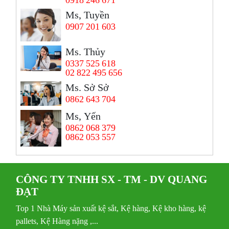
Ms, Tuyền
0907 201 603
Ms. Thủy
0337 525 618
02 822 495 656
Ms. Sở Sở
0862 643 704
Ms, Yến
0862 068 379
0862 053 557
CÔNG TY TNHH SX - TM - DV QUANG
ĐẠT
Top 1 Nhà Máy sản xuất kệ sắt, Kệ hàng, Kệ kho hàng, kệ
pallets, Kệ Hàng nặng ,...