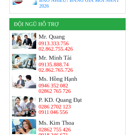
2026
ĐỘI NGŨ HỖ TRỢ
Mr. Quang
0913.333.756
02.862.755.426
Mr. Minh Tài
09135.888.74
02.862.765.726
Ms. Hồng Hạnh
0946 352 082
02862 765 726
P. KD. Quang Đạt
0286 2702 123
0911 046 556
Ms. Kim Thoa
02862 755 426
0918 246 671