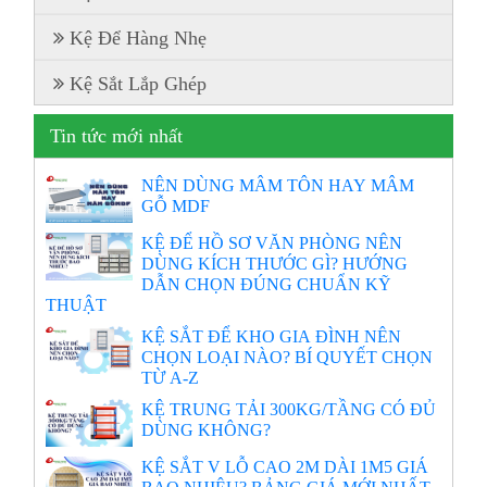
Kệ Để Hàng Nhẹ
Kệ Sắt Lắp Ghép
Tin tức mới nhất
NÊN DÙNG MÂM TÔN HAY MÂM
GỖ MDF
KỆ ĐỂ HỒ SƠ VĂN PHÒNG NÊN
DÙNG KÍCH THƯỚC GÌ? HƯỚNG
DẪN CHỌN ĐÚNG CHUẨN KỸ
THUẬT
KỆ SẮT ĐỂ KHO GIA ĐÌNH NÊN
CHỌN LOẠI NÀO? BÍ QUYẾT CHỌN
TỪ A-Z
KỆ TRUNG TẢI 300KG/TẦNG CÓ ĐỦ
DÙNG KHÔNG?
KỆ SẮT V LỖ CAO 2M DÀI 1M5 GIÁ
BAO NHIÊU? BẢNG GIÁ MỚI NHẤT