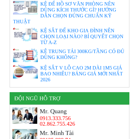
KỆ ĐỂ HỒ SƠ VĂN PHÒNG NÊN
DÙNG KÍCH THƯỚC GÌ? HƯỚNG
DẪN CHỌN ĐÚNG CHUẨN KỸ
THUẬT
KỆ SẮT ĐỂ KHO GIA ĐÌNH NÊN
CHỌN LOẠI NÀO? BÍ QUYẾT CHỌN
TỪ A-Z
KỆ TRUNG TẢI 300KG/TẦNG CÓ ĐỦ
DÙNG KHÔNG?
KỆ SẮT V LỖ CAO 2M DÀI 1M5 GIÁ
BAO NHIÊU? BẢNG GIÁ MỚI NHẤT
2026
ĐỘI NGŨ HỖ TRỢ
Mr. Quang
0913.333.756
02.862.755.426
Mr. Minh Tài