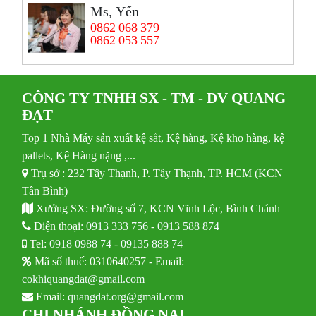
Ms, Yến
0862 068 379
0862 053 557
CÔNG TY TNHH SX - TM - DV QUANG
ĐẠT
Top 1 Nhà Máy sản xuất kệ sắt, Kệ hàng, Kệ kho hàng, kệ
pallets, Kệ Hàng nặng ,...
Trụ sở : 232 Tây Thạnh, P. Tây Thạnh, TP. HCM (KCN
Tân Bình)
Xưởng SX: Đường số 7, KCN Vĩnh Lộc, Bình Chánh
Điện thoại:
0913 333 756
-
0913 588 874
Tel:
0918 0988 74
-
09135 888 74
Mã số thuế: 0310640257 - Email:
cokhiquangdat@gmail.com
Email:
quangdat.org@gmail.com
CHI NHÁNH ĐỒNG NAI