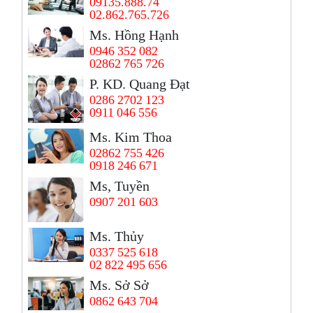
09135.888.74
02.862.765.726
Ms. Hồng Hạnh
0946 352 082
02862 765 726
P. KD. Quang Đạt
0286 2702 123
0911 046 556
Ms. Kim Thoa
02862 755 426
0918 246 671
Ms, Tuyền
0907 201 603
Ms. Thủy
0337 525 618
02 822 495 656
Ms. Sở Sở
0862 643 704