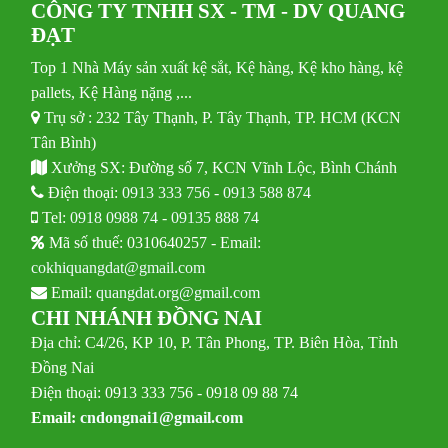
CÔNG TY TNHH SX - TM - DV QUANG
ĐẠT
Top 1 Nhà Máy sản xuất kệ sắt, Kệ hàng, Kệ kho hàng, kệ
pallets, Kệ Hàng nặng ,...
Trụ sở : 232 Tây Thạnh, P. Tây Thạnh, TP. HCM (KCN
Tân Bình)
Xưởng SX: Đường số 7, KCN Vĩnh Lộc, Bình Chánh
Điện thoại:
0913 333 756
-
0913 588 874
Tel:
0918 0988 74
-
09135 888 74
Mã số thuế: 0310640257 - Email:
cokhiquangdat@gmail.com
Email:
quangdat.org@gmail.com
CHI NHÁNH ĐỒNG NAI
Địa chỉ: C4/26, KP 10, P. Tân Phong, TP. Biên Hòa, Tỉnh
Đồng Nai
Điện thoại: 0913 333 756 - 0918 09 88 74
Email:
cndongnai1@gmail.com