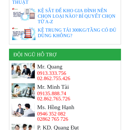
THUẬT
KỆ SẮT ĐỂ KHO GIA ĐÌNH NÊN
CHỌN LOẠI NÀO? BÍ QUYẾT CHỌN
TỪ A-Z
KỆ TRUNG TẢI 300KG/TẦNG CÓ ĐỦ
DÙNG KHÔNG?
ĐỘI NGŨ HỖ TRỢ
Mr. Quang
0913.333.756
02.862.755.426
Mr. Minh Tài
09135.888.74
02.862.765.726
Ms. Hồng Hạnh
0946 352 082
02862 765 726
P. KD. Quang Đạt