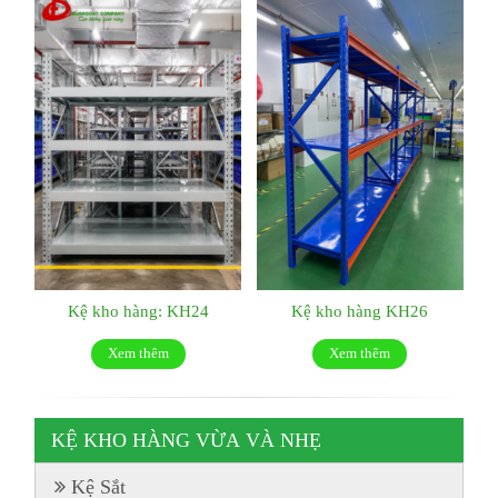
Kệ kho hàng: KH24
Kệ kho hàng KH26
Xem thêm
Xem thêm
KỆ KHO HÀNG VỪA VÀ NHẸ
Kệ Sắt