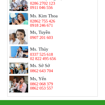
0286 2702 123
0911 046 556
Ms. Kim Thoa
02862 755 426
0918 246 671
Ms, Tuyền
0907 201 603
Ms. Thủy
0337 525 618
02 822 495 656
Ms. Sở Sở
0862 643 704
Ms, Yến
0862 068 379
0862 053 557