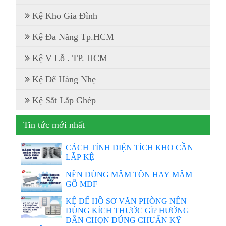
Kệ Kho Gia Đình
Kệ Đa Năng Tp.HCM
Kệ V Lỗ . TP. HCM
Kệ Để Hàng Nhẹ
Kệ Sắt Lắp Ghép
Tin tức mới nhất
CÁCH TÍNH DIỆN TÍCH KHO CẦN
LẮP KỆ
NÊN DÙNG MÂM TÔN HAY MÂM
GỖ MDF
KỆ ĐỂ HỒ SƠ VĂN PHÒNG NÊN
DÙNG KÍCH THƯỚC GÌ? HƯỚNG
DẪN CHỌN ĐÚNG CHUẨN KỸ