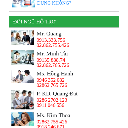
DÙNG KHÔNG?
ĐỘI NGŨ HỖ TRỢ
Mr. Quang
0913.333.756
02.862.755.426
Mr. Minh Tài
09135.888.74
02.862.765.726
Ms. Hồng Hạnh
0946 352 082
02862 765 726
P. KD. Quang Đạt
0286 2702 123
0911 046 556
Ms. Kim Thoa
02862 755 426
0918 246 671