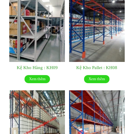
Kệ Kho Hàng : KH09
Kệ Kho Pallet : KH08
Xem thêm
Xem thêm