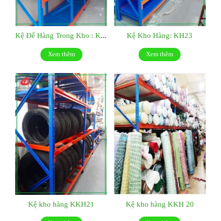
Kệ Để Hàng Trong Kho : KH10
Kệ Kho Hàng: KH23
Xem thêm
Xem thêm
Kệ kho hàng KKH21
Kệ kho hàng KKH 20