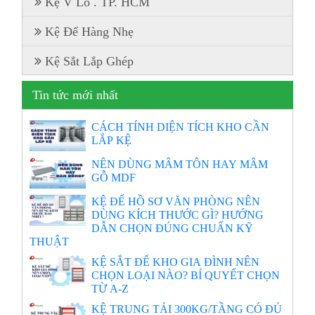
Kệ V Lỗ . TP. HCM
Kệ Để Hàng Nhẹ
Kệ Sắt Lắp Ghép
Tin tức mới nhất
CÁCH TÍNH DIỆN TÍCH KHO CẦN
LẮP KỆ
NÊN DÙNG MÂM TÔN HAY MÂM
GỖ MDF
KỆ ĐỂ HỒ SƠ VĂN PHÒNG NÊN
DÙNG KÍCH THƯỚC GÌ? HƯỚNG
DẪN CHỌN ĐÚNG CHUẨN KỸ
THUẬT
KỆ SẮT ĐỂ KHO GIA ĐÌNH NÊN
CHỌN LOẠI NÀO? BÍ QUYẾT CHỌN
TỪ A-Z
KỆ TRUNG TẢI 300KG/TẦNG CÓ ĐỦ