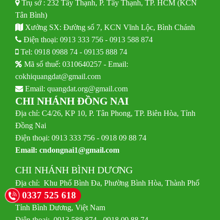
Trụ sở : 232 Tây Thạnh, P. Tây Thạnh, TP. HCM (KCN
Tân Bình)
Xưởng SX: Đường số 7, KCN Vĩnh Lộc, Bình Chánh
Điện thoại:
0913 333 756
-
0913 588 874
Tel:
0918 0988 74
-
09135 888 74
Mã số thuế: 0310640257 - Email:
cokhiquangdat@gmail.com
Email:
quangdat.org@gmail.com
CHI NHÁNH ĐỒNG NAI
Địa chỉ: C4/26, KP 10, P. Tân Phong, TP. Biên Hòa, Tỉnh
Đồng Nai
Điện thoại: 0913 333 756 - 0918 09 88 74
Email:
cndongnai1@gmail.com
CHI NHÁNH BÌNH DƯƠNG
Địa chỉ: Khu Phố Bình Đa, Phường Bình Hòa, Thành Phố
0337 525 618
Thuận An,
Tỉnh Bình Dương, Việt Nam
Điện thoại: 0913 588 874 - 0918 09 88 74