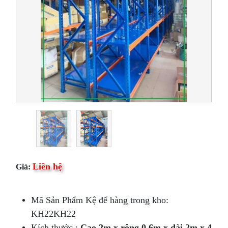
Liên hệ
Giá:
Mã Sản Phẩm Kệ để hàng trong kho:
KH22KH22
Kích thước :
Cao 2m x rộng 0.6m x dài 2m x 4