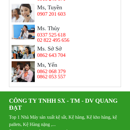
Ms, Tuyền
0907 201 603
Ms. Thủy
0337 525 618
02 822 495 656
Ms. Sở Sở
0862 643 704
Ms, Yến
0862 068 379
0862 053 557
CÔNG TY TNHH SX - TM - DV QUANG
ĐẠT
Top 1 Nhà Máy sản xuất kệ sắt, Kệ hàng, Kệ kho hàng, kệ
pallets, Kệ Hàng nặng ,...