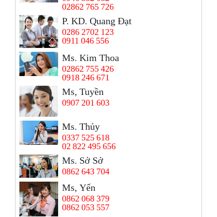
02862 765 726
P. KD. Quang Đạt
0286 2702 123
0911 046 556
Ms. Kim Thoa
02862 755 426
0918 246 671
Ms, Tuyền
0907 201 603
Ms. Thủy
0337 525 618
02 822 495 656
Ms. Sở Sở
0862 643 704
Ms, Yến
0862 068 379
0862 053 557