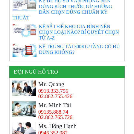
KỆ ĐỂ HỒ SƠ VĂN PHÒNG NÊN
DÙNG KÍCH THƯỚC GÌ? HƯỚNG
DẪN CHỌN ĐÚNG CHUẨN KỸ
THUẬT
KỆ SẮT ĐỂ KHO GIA ĐÌNH NÊN
CHỌN LOẠI NÀO? BÍ QUYẾT CHỌN
TỪ A-Z
KỆ TRUNG TẢI 300KG/TẦNG CÓ ĐỦ
DÙNG KHÔNG?
ĐỘI NGŨ HỖ TRỢ
Mr. Quang
0913.333.756
02.862.755.426
Mr. Minh Tài
09135.888.74
02.862.765.726
Ms. Hồng Hạnh
0946 352 082