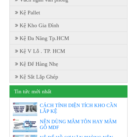
Kệ Pallet
Kệ Kho Gia Đình
Kệ Đa Năng Tp.HCM
Kệ V Lỗ . TP. HCM
Kệ Để Hàng Nhẹ
Kệ Sắt Lắp Ghép
Tin tức mới nhất
CÁCH TÍNH DIỆN TÍCH KHO CẦN
LẮP KỆ
NÊN DÙNG MÂM TÔN HAY MÂM
GỖ MDF