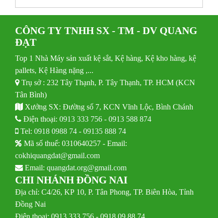
CÔNG TY TNHH SX - TM - DV QUANG
ĐẠT
Top 1 Nhà Máy sản xuất kệ sắt, Kệ hàng, Kệ kho hàng, kệ
pallets, Kệ Hàng nặng ,...
Trụ sở : 232 Tây Thạnh, P. Tây Thạnh, TP. HCM (KCN
Tân Bình)
Xưởng SX: Đường số 7, KCN Vĩnh Lộc, Bình Chánh
Điện thoại:
0913 333 756
-
0913 588 874
Tel:
0918 0988 74
-
09135 888 74
Mã số thuế: 0310640257 - Email:
cokhiquangdat@gmail.com
Email:
quangdat.org@gmail.com
CHI NHÁNH ĐỒNG NAI
Địa chỉ: C4/26, KP 10, P. Tân Phong, TP. Biên Hòa, Tỉnh
Đồng Nai
Điện thoại: 0913 333 756 - 0918 09 88 74