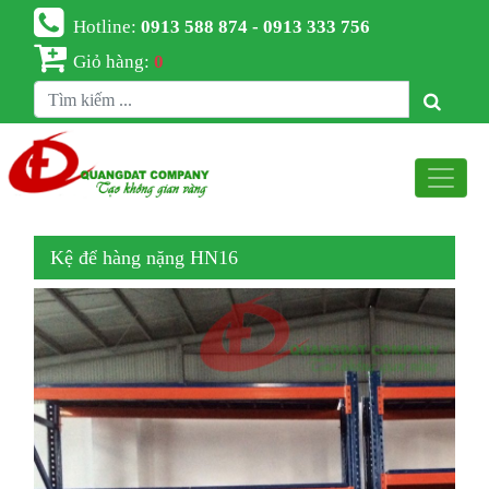
Hotline:
0913 588 874 - 0913 333 756
Giỏ hàng:
0
Kệ để hàng nặng HN16