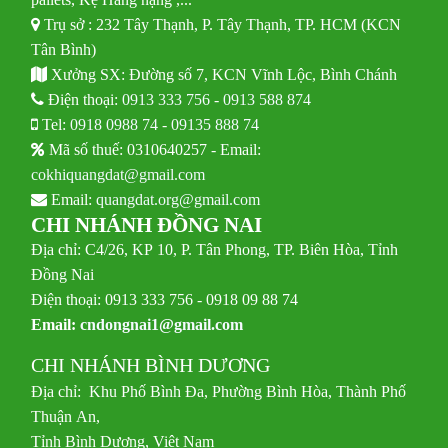
Trụ sở : 232 Tây Thạnh, P. Tây Thạnh, TP. HCM (KCN
Tân Bình)
Xưởng SX: Đường số 7, KCN Vĩnh Lộc, Bình Chánh
Điện thoại:
0913 333 756
-
0913 588 874
Tel:
0918 0988 74
-
09135 888 74
Mã số thuế: 0310640257 - Email:
cokhiquangdat@gmail.com
Email:
quangdat.org@gmail.com
CHI NHÁNH ĐỒNG NAI
Địa chỉ: C4/26, KP 10, P. Tân Phong, TP. Biên Hòa, Tỉnh
Đồng Nai
Điện thoại: 0913 333 756 - 0918 09 88 74
Email:
cndongnai1@gmail.com
CHI NHÁNH BÌNH DƯƠNG
Địa chỉ: Khu Phố Bình Đa, Phường Bình Hòa, Thành Phố
Thuận An,
Tỉnh Bình Dương, Việt Nam