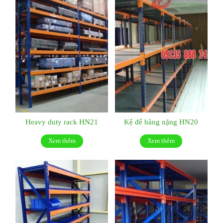
Heavy duty rack HN21
Kệ để hàng nặng HN20
Xem thêm
Xem thêm