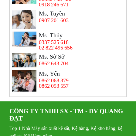
0918 246 671
Ms, Tuyền
0907 201 603
Ms. Thủy
0337 525 618
02 822 495 656
Ms. Sở Sở
0862 643 704
Ms, Yến
0862 068 379
0862 053 557
CÔNG TY TNHH SX - TM - DV QUANG
ĐẠT
Top 1 Nhà Máy sản xuất kệ sắt, Kệ hàng, Kệ kho hàng, kệ
pallets, Kệ Hàng nặng ,...