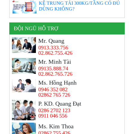
KỆ TRUNG TẢI 300KG/TẦNG CÓ ĐỦ
DÙNG KHÔNG?
ĐỘI NGŨ HỖ TRỢ
Mr. Quang
0913.333.756
02.862.755.426
Mr. Minh Tài
09135.888.74
02.862.765.726
Ms. Hồng Hạnh
0946 352 082
02862 765 726
P. KD. Quang Đạt
0286 2702 123
0911 046 556
Ms. Kim Thoa
02862 755 426