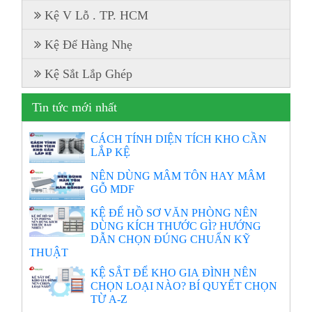
Kệ V Lỗ . TP. HCM
Kệ Để Hàng Nhẹ
Kệ Sắt Lắp Ghép
Tin tức mới nhất
CÁCH TÍNH DIỆN TÍCH KHO CẦN
LẮP KỆ
NÊN DÙNG MÂM TÔN HAY MÂM
GỖ MDF
KỆ ĐỂ HỒ SƠ VĂN PHÒNG NÊN
DÙNG KÍCH THƯỚC GÌ? HƯỚNG
DẪN CHỌN ĐÚNG CHUẨN KỸ
THUẬT
KỆ SẮT ĐỂ KHO GIA ĐÌNH NÊN
CHỌN LOẠI NÀO? BÍ QUYẾT CHỌN
TỪ A-Z