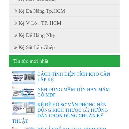
Kệ Đa Năng Tp.HCM
Kệ V Lỗ . TP. HCM
Kệ Để Hàng Nhẹ
Kệ Sắt Lắp Ghép
Tin tức mới nhất
CÁCH TÍNH DIỆN TÍCH KHO CẦN
LẮP KỆ
NÊN DÙNG MÂM TÔN HAY MÂM
GỖ MDF
KỆ ĐỂ HỒ SƠ VĂN PHÒNG NÊN
DÙNG KÍCH THƯỚC GÌ? HƯỚNG
DẪN CHỌN ĐÚNG CHUẨN KỸ
THUẬT