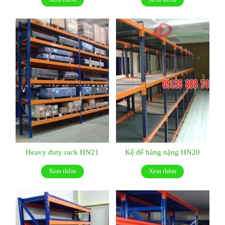
Heavy duty rack HN21
Kệ để hàng nặng HN20
Xem thêm
Xem thêm