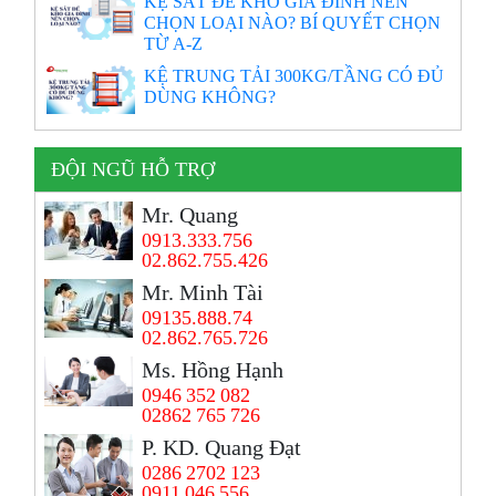
KỆ SẮT ĐỂ KHO GIA ĐÌNH NÊN
CHỌN LOẠI NÀO? BÍ QUYẾT CHỌN
TỪ A-Z
KỆ TRUNG TẢI 300KG/TẦNG CÓ ĐỦ
DÙNG KHÔNG?
ĐỘI NGŨ HỖ TRỢ
Mr. Quang
0913.333.756
02.862.755.426
Mr. Minh Tài
09135.888.74
02.862.765.726
Ms. Hồng Hạnh
0946 352 082
02862 765 726
P. KD. Quang Đạt
0286 2702 123
0911 046 556