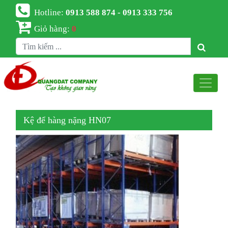
Hotline:
0913 588 874 - 0913 333 756
Giỏ hàng:
0
Kệ để hàng nặng HN07