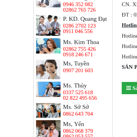
0946 352 082
CN. X
02862 765 726
ÐT : 0
P. KD. Quang Đạt
Hotlin
0286 2702 123
0911 046 556
Hotlin
Ms. Kim Thoa
Hotlin
02862 755 426
0918 246 671
Hotli
Ms, Tuyền
SẢN 
0907 201 603
Ms. Thủy
S
0337 525 618
02 822 495 656
Ms. Sở Sở
0862 643 704
Ms, Yến
0862 068 379
0862 053 557