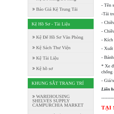
- Tên 
Báo Giá Kệ Trung Tải
-Tải t
- Chiề
Kệ Hồ Sơ - Tài Liệu
- Chiề
Kệ Để Hồ Sơ Văn Phòng
- Kích
Kệ Sách Thư Viện
- Xuất
- Bán
Kệ Tài Liệu
* Xe đ
Kệ hồ sơ
chống 
- Giá/
KHUNG SẮT TRANG TRÍ
Liên h
WAREHOUSING
--------
SHELVES SUPPLY
CAMPURCHIA MARKET
TẠI