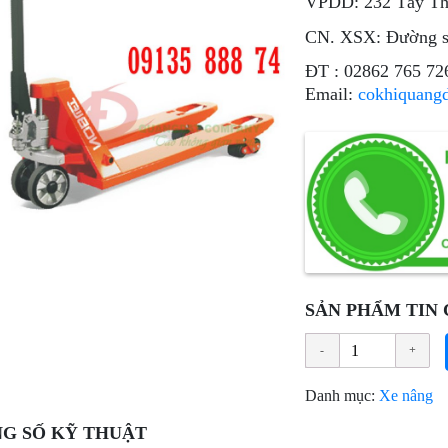
VPDD: 232 Tây Thạ
CN. XSX: Đường s
ÐT : 02862 765 72
Email:
cokhiquang
SẢN PHẨM TIN 
Danh mục:
Xe nâng
G SỐ KỸ THUẬT