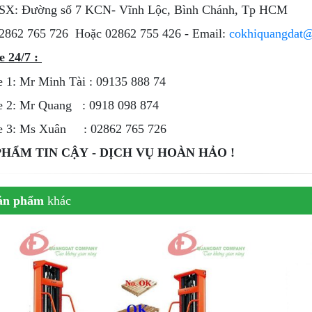
SX: Đường số 7 KCN- Vĩnh Lộc, Bình Chánh, Tp HCM
2862 765 726 Hoặc 02862 755 426 - Email:
cokhiquangdat
e 24/7 :
e 1: Mr Minh Tài : 09135 888 74
e 2: Mr Quang : 0918 098 874
ne 3: Ms Xuân : 02862 765 726
PHẨM TIN CẬY - DỊCH VỤ HOÀN HẢO !
ản phẩm
khác