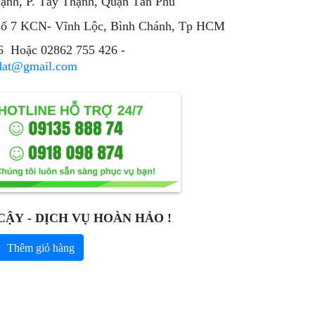
nh, P. Tây Thạnh, Quận Tân Phú
ố 7 KCN- Vĩnh Lộc, Bình Chánh, Tp HCM
6 Hoặc 02862 755 426 -
dat@gmail.com
CẬY - DỊCH VỤ HOÀN HẢO !
Thêm giỏ hàng