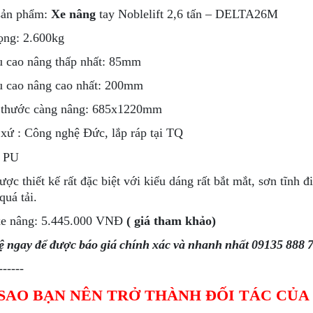
sản phẩm:
Xe nâng
tay Noblelift 2,6 tấn – DELTA26M
rọng: 2.600kg
u cao nâng thấp nhất: 85mm
u cao nâng cao nhất: 200mm
 thước càng nâng: 685x1220mm
 xứ : Công nghệ Đức, lắp ráp tại TQ
h PU
ược thiết kế rất đặc biệt với kiểu dáng rất bắt mắt, sơn tĩnh 
quá tải.
xe nâng: 5.445.000 VNĐ
( giá tham khảo)
ệ ngay để được báo giá chính xác và nhanh nhất 09135 888 
------
 SAO BẠN NÊN TRỞ THÀNH ĐỐI TÁC CỦA