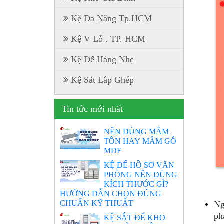
Kệ Đa Năng Tp.HCM
Kệ V Lỗ . TP. HCM
Kệ Để Hàng Nhẹ
Kệ Sắt Lắp Ghép
Tin tức mới nhất
NÊN DÙNG MÂM
TÔN HAY MÂM GỖ
MDF
KỆ ĐỂ HỒ SƠ VĂN
PHÒNG NÊN DÙNG
KÍCH THƯỚC GÌ?
HƯỚNG DẪN CHỌN ĐÚNG
CHUẨN KỸ THUẬT
Ng
ph
KỆ SẮT ĐỂ KHO