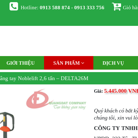
Hotline:
0913 588 874 - 0913 333 756
Giỏ h
GIỚI THIỆU
SẢN PHẨM
DỊCH VỤ
âng tay Noblelift 2,6 tấn – DELTA26M
5.445.000 VN
Giá:
Quý khách có bất k
chúng tôi, xin vui lò
CÔNG TY TNHH