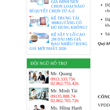
GIA ĐÌNH NÊN
Độ
CHỌN LOẠI NÀO?
ch
BÍ QUYẾT CHỌN TỪ A-Z
KỆ TRUNG TẢI
Đặ
300KG/TẦNG CÓ
kh
ĐỦ DÙNG KHÔNG?
Sả
KỆ SẮT V LỖ CAO
2M DÀI 1M5 GIÁ
Quý kh
BAO NHIÊU? BẢNG
GIÁ MỚI NHẤT 2026
ĐỘI NGŨ HỖ TRỢ
Mr. Quang
0913.333.756
02.862.755.426
Mr. Minh Tài
09135.888.74
CÔNG
02.862.765.726
VPDD:
Ms. Hồng Hạnh