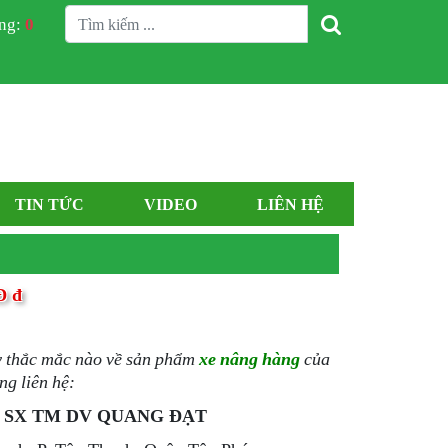
àng:
0
TIN TỨC
VIDEO
LIÊN HỆ
Đ đ
ỳ thắc mắc nào về sản phẩm
xe nâng hàng
của
ng liên hệ:
 SX TM DV QUANG ĐẠT