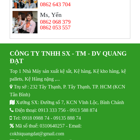
0862 643 704
Ms, Yến
0862 068 379
0862 053 557
CÔNG TY TNHH SX - TM - DV QUANG
ĐẠT
Top 1 Nhà Máy sản xuất kệ sắt, Kệ hàng, Kệ kho hàng, kệ
pallets, Kệ Hàng nặng ,...
Trụ sở : 232 Tây Thạnh, P. Tây Thạnh, TP. HCM (KCN
Tân Bình)
Xưởng SX: Đường số 7, KCN Vĩnh Lộc, Bình Chánh
Điện thoại:
0913 333 756
-
0913 588 874
Tel:
0918 0988 74
-
09135 888 74
Mã số thuế: 0310640257 - Email:
cokhiquangdat@gmail.com