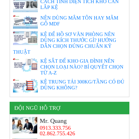
CÁCH TÍNH DIỆN TÍCH KHO CẦN
LẮP KỆ
NÊN DÙNG MÂM TÔN HAY MÂM
GỖ MDF
KỆ ĐỂ HỒ SƠ VĂN PHÒNG NÊN
DÙNG KÍCH THƯỚC GÌ? HƯỚNG
DẪN CHỌN ĐÚNG CHUẨN KỸ
THUẬT
KỆ SẮT ĐỂ KHO GIA ĐÌNH NÊN
CHỌN LOẠI NÀO? BÍ QUYẾT CHỌN
TỪ A-Z
KỆ TRUNG TẢI 300KG/TẦNG CÓ ĐỦ
DÙNG KHÔNG?
ĐỘI NGŨ HỖ TRỢ
Mr. Quang
0913.333.756
02.862.755.426