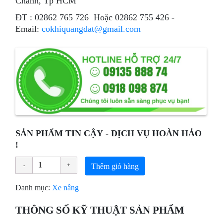
Chánh, Tp HCM
ÐT : 02862 765 726 Hoặc 02862 755 426 -
Email:
cokhiquangdat@gmail.com
SẢN PHẨM TIN CẬY - DỊCH VỤ HOÀN HẢO
!
Thêm giỏ hàng
Danh mục:
Xe nâng
THÔNG SỐ KỸ THUẬT SẢN PHẨM