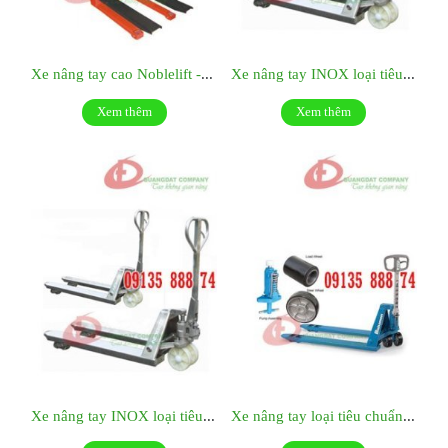
Xe nâng tay cao Noblelift - Đức- Model HS 10/16
Xe nâng tay INOX loại tiêu chuẩn hiệu Noblefift Model: SPT25S- Càng hẹp
Xem thêm
Xem thêm
Xe nâng tay INOX loại tiêu chuẩn hiệu Noblefift Model: SPT25M- Càng rộng
Xe nâng tay loại tiêu chuẩn Bishamon - Nhật Bản - Model: BM25L- Càng hẹp