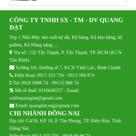
CÔNG TY TNHH SX - TM - DV QUANG
ĐẠT
Top 1 Nhà Máy sản xuất kệ sắt, Kệ hàng, Kệ kho hàng, kệ
pallets, Kệ Hàng nặng ,...
Trụ sở : 232 Tây Thạnh, P. Tây Thạnh, TP. HCM (KCN
Tân Bình)
Xưởng SX: Đường số 7, KCN Vĩnh Lộc, Bình Chánh
Điện thoại:
0913 333 756
-
0913 588 874
Tel:
0918 0988 74
-
09135 888 74
Mã số thuế: 0310640257 - Email:
cokhiquangdat@gmail.com
Email:
quangdat.org@gmail.com
CHI NHÁNH ĐỒNG NAI
Địa chỉ: C4/26, KP 10, P. Tân Phong, TP. Biên Hòa, Tỉnh
Đồng Nai
Điện thoại: 0913 333 756 - 0918 09 88 74