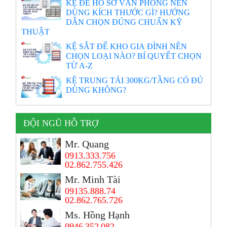
KỆ ĐỂ HỒ SƠ VĂN PHÒNG NÊN
DÙNG KÍCH THƯỚC GÌ? HƯỚNG
DẪN CHỌN ĐÚNG CHUẨN KỸ
THUẬT
KỆ SẮT ĐỂ KHO GIA ĐÌNH NÊN
CHỌN LOẠI NÀO? BÍ QUYẾT CHỌN
TỪ A-Z
KỆ TRUNG TẢI 300KG/TẦNG CÓ ĐỦ
DÙNG KHÔNG?
ĐỘI NGŨ HỖ TRỢ
Mr. Quang
0913.333.756
02.862.755.426
Mr. Minh Tài
09135.888.74
02.862.765.726
Ms. Hồng Hạnh
0946 352 082