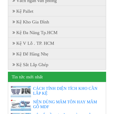
Vách ngăn văn phòng
Kệ Pallet
Kệ Kho Gia Đình
Kệ Đa Năng Tp.HCM
Kệ V Lỗ . TP. HCM
Kệ Để Hàng Nhẹ
Kệ Sắt Lắp Ghép
Tin tức mới nhất
CÁCH TÍNH DIỆN TÍCH KHO CẦN
LẮP KỆ
NÊN DÙNG MÂM TÔN HAY MÂM
GỖ MDF