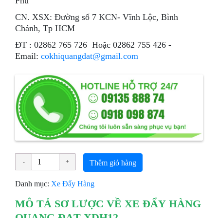
Phú
CN. XSX: Đường số 7 KCN- Vĩnh Lộc, Bình
Chánh, Tp HCM
ÐT : 02862 765 726 Hoặc 02862 755 426 -
Email:
cokhiquangdat@gmail.com
Thêm giỏ hàng
Danh mục:
Xe Đẩy Hàng
MÔ TẢ SƠ LƯỢC VỀ XE ĐẨY HÀNG
QUANG ĐẠT XDH12