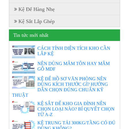
Kệ Để Hàng Nhẹ
Kệ Sắt Lắp Ghép
Tin tức mới nhất
CÁCH TÍNH DIỆN TÍCH KHO CẦN
LẮP KỆ
NÊN DÙNG MÂM TÔN HAY MÂM
GỖ MDF
KỆ ĐỂ HỒ SƠ VĂN PHÒNG NÊN
DÙNG KÍCH THƯỚC GÌ? HƯỚNG
DẪN CHỌN ĐÚNG CHUẨN KỸ
THUẬT
KỆ SẮT ĐỂ KHO GIA ĐÌNH NÊN
CHỌN LOẠI NÀO? BÍ QUYẾT CHỌN
TỪ A-Z
KỆ TRUNG TẢI 300KG/TẦNG CÓ ĐỦ
DÙNG KHÔNG?