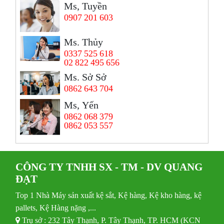
Ms, Tuyền
0907 201 603
Ms. Thủy
0337 525 618
02 822 495 656
Ms. Sở Sở
0862 643 704
Ms, Yến
0862 068 379
0862 053 557
CÔNG TY TNHH SX - TM - DV QUANG
ĐẠT
Top 1 Nhà Máy sản xuất kệ sắt, Kệ hàng, Kệ kho hàng, kệ
pallets, Kệ Hàng nặng ,...
Trụ sở : 232 Tây Thạnh, P. Tây Thạnh, TP. HCM (KCN