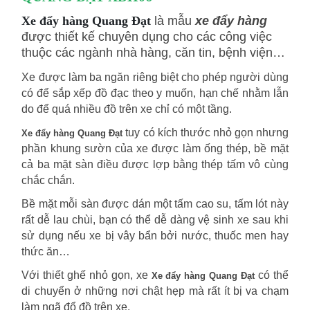
là mẫu
xe đẩy hàng
Xe đẩy hàng Quang Đạt
được thiết kế chuyên dụng cho các công việc
thuộc các ngành nhà hàng, căn tin, bệnh viện…
Xe được làm ba ngăn riêng biệt cho phép người dùng
có để sắp xếp đồ đạc theo y muốn, hạn chế nhằm lẫn
do để quá nhiều đồ trên xe chỉ có một tầng.
tuy có kích thước nhỏ gọn nhưng
Xe đẩy hàng Quang Đạt
phần khung sườn của xe được làm ống thép, bề mặt
cả ba mặt sàn điều được lợp bằng thép tấm vô cùng
chắc chắn.
Bề mặt mỗi sàn được dán một tấm cao su, tấm lót này
rất dễ lau chùi, bạn có thể dễ dàng vệ sinh xe sau khi
sử dụng nếu xe bị vây bẩn bởi nước, thuốc men hay
thức ăn…
Với thiết ghế nhỏ gọn, xe
có thể
Xe đẩy hàng Quang Đạt
di chuyển ở những nơi chật hẹp mà rất ít bị va chạm
làm ngã đổ đồ trên xe.