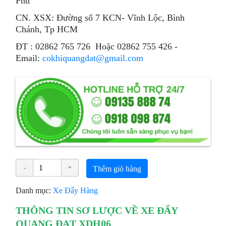
Phú
CN. XSX: Đường số 7 KCN- Vĩnh Lộc, Bình
Chánh, Tp HCM
ÐT : 02862 765 726 Hoặc 02862 755 426 -
Email:
cokhiquangdat@gmail.com
Thêm giỏ hàng
Danh mục:
Xe Đẩy Hàng
THÔNG TIN SƠ LƯỢC VỀ XE ĐẨY
QUANG ĐẠT XDH06