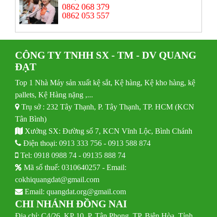
0862 068 379
0862 053 557
CÔNG TY TNHH SX - TM - DV QUANG
ĐẠT
Top 1 Nhà Máy sản xuất kệ sắt, Kệ hàng, Kệ kho hàng, kệ
pallets, Kệ Hàng nặng ,...
Trụ sở : 232 Tây Thạnh, P. Tây Thạnh, TP. HCM (KCN
Tân Bình)
Xưởng SX: Đường số 7, KCN Vĩnh Lộc, Bình Chánh
Điện thoại:
0913 333 756
-
0913 588 874
Tel:
0918 0988 74
-
09135 888 74
Mã số thuế: 0310640257 - Email:
cokhiquangdat@gmail.com
Email:
quangdat.org@gmail.com
CHI NHÁNH ĐỒNG NAI
Địa chỉ: C4/26, KP 10, P. Tân Phong, TP. Biên Hòa, Tỉnh