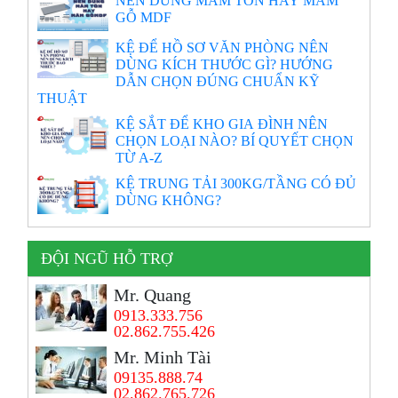
NÊN DÙNG MÂM TÔN HAY MÂM
GỖ MDF
KỆ ĐỂ HỒ SƠ VĂN PHÒNG NÊN
DÙNG KÍCH THƯỚC GÌ? HƯỚNG
DẪN CHỌN ĐÚNG CHUẨN KỸ
THUẬT
KỆ SẮT ĐỂ KHO GIA ĐÌNH NÊN
CHỌN LOẠI NÀO? BÍ QUYẾT CHỌN
TỪ A-Z
KỆ TRUNG TẢI 300KG/TẦNG CÓ ĐỦ
DÙNG KHÔNG?
ĐỘI NGŨ HỖ TRỢ
Mr. Quang
0913.333.756
02.862.755.426
Mr. Minh Tài
09135.888.74
02.862.765.726