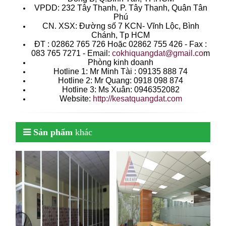
VPDD: 232 Tây Thạnh, P. Tây Thạnh, Quận Tân
Phú
CN. XSX: Đường số 7 KCN- Vĩnh Lộc, Bình
Chánh, Tp HCM
ÐT : 02862 765 726 Hoặc 02862 755 426 - Fax :
083 765 7271 - Email:
cokhiquangdat@gmail.co
m
Phòng kinh doanh
Hotline 1: Mr Minh Tài : 09135 888 74
Hotline 2: Mr Quang: 0918 098 874
Hotline 3: Ms Xuân: 0946352082
Website:
http://kesatquangdat.com
Sản phẩm
khác