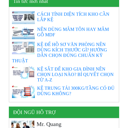
Tin tức mới nhất
CÁCH TÍNH DIỆN TÍCH KHO CẦN
LẮP KỆ
NÊN DÙNG MÂM TÔN HAY MÂM
GỖ MDF
KỆ ĐỂ HỒ SƠ VĂN PHÒNG NÊN
DÙNG KÍCH THƯỚC GÌ? HƯỚNG
DẪN CHỌN ĐÚNG CHUẨN KỸ
THUẬT
KỆ SẮT ĐỂ KHO GIA ĐÌNH NÊN
CHỌN LOẠI NÀO? BÍ QUYẾT CHỌN
TỪ A-Z
KỆ TRUNG TẢI 300KG/TẦNG CÓ ĐỦ
DÙNG KHÔNG?
ĐỘI NGŨ HỖ TRỢ
Mr. Quang