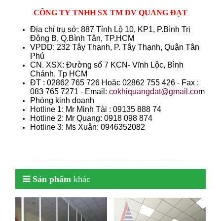
CÔNG TY TNHH SX TM DV QUANG ĐẠT
Địa chỉ trụ sở: 887 Tỉnh Lộ 10, KP1, P.Bình Trị
Đông B, Q.Bình Tân, TP.HCM
VPDD: 232 Tây Thạnh, P. Tây Thạnh, Quận Tân
Phú
CN. XSX: Đường số 7 KCN- Vĩnh Lộc, Bình
Chánh, Tp HCM
ÐT : 02862 765 726 Hoặc 02862 755 426 - Fax :
083 765 7271 - Email:
cokhiquangdat@gmail.co
m
Phòng kinh doanh
Hotline 1: Mr Minh Tài : 09135 888 74
Hotline 2: Mr Quang: 0918 098 874
Hotline 3: Ms Xuân: 0946352082
Sản phẩm
khác