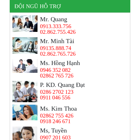
ĐỘI NGŨ HỖ TRỢ
Mr. Quang
0913.333.756
02.862.755.426
Mr. Minh Tài
09135.888.74
02.862.765.726
Ms. Hồng Hạnh
0946 352 082
02862 765 726
P. KD. Quang Đạt
0286 2702 123
0911 046 556
Ms. Kim Thoa
02862 755 426
0918 246 671
Ms, Tuyền
0907 201 603