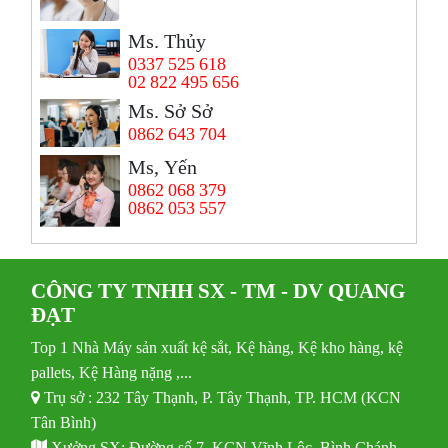
Ms. Thủy
0337 525 618
02 822 495 656
Ms. Sở Sở
0862 643 704
Ms, Yến
0862 068 379
0862 053 557
CÔNG TY TNHH SX - TM - DV QUANG
ĐẠT
Top 1 Nhà Máy sản xuất kệ sắt, Kệ hàng, Kệ kho hàng, kệ
pallets, Kệ Hàng nặng ,...
Trụ sở : 232 Tây Thạnh, P. Tây Thạnh, TP. HCM (KCN
Tân Bình)
Xưởng SX: Đường số 7, KCN Vĩnh Lộc, Bình Chánh