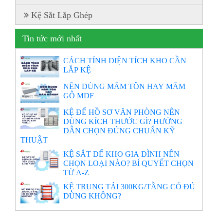
Kệ Sắt Lắp Ghép
Tin tức mới nhất
CÁCH TÍNH DIỆN TÍCH KHO CẦN
LẮP KỆ
NÊN DÙNG MÂM TÔN HAY MÂM
GỖ MDF
KỆ ĐỂ HỒ SƠ VĂN PHÒNG NÊN
DÙNG KÍCH THƯỚC GÌ? HƯỚNG
DẪN CHỌN ĐÚNG CHUẨN KỸ
THUẬT
KỆ SẮT ĐỂ KHO GIA ĐÌNH NÊN
CHỌN LOẠI NÀO? BÍ QUYẾT CHỌN
TỪ A-Z
KỆ TRUNG TẢI 300KG/TẦNG CÓ ĐỦ
DÙNG KHÔNG?