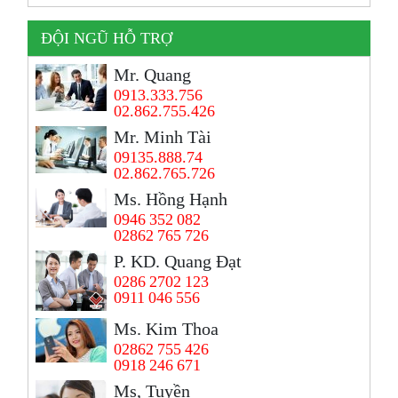
ĐỘI NGŨ HỖ TRỢ
Mr. Quang
0913.333.756
02.862.755.426
Mr. Minh Tài
09135.888.74
02.862.765.726
Ms. Hồng Hạnh
0946 352 082
02862 765 726
P. KD. Quang Đạt
0286 2702 123
0911 046 556
Ms. Kim Thoa
02862 755 426
0918 246 671
Ms, Tuyền