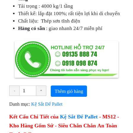
Tải trọng : 4000 kg/1 tầng
Thiết kế: lắp đặt 100%; rất tiện lợi khi di chuyển
Chất liệu: Thép sơn tĩnh điện
Hàng có sẵn
: giao nhanh 24/7 miễn phí
Thêm giỏ hàng
Danh mục:
Kệ Sắt Để Pallet
Kết Cấu Chi Tiết của
Kệ Sắt Để Pallet
-
MS12 -
Kho Hàng Gốm Sứ - Siêu Chắn Chắn An Toàn