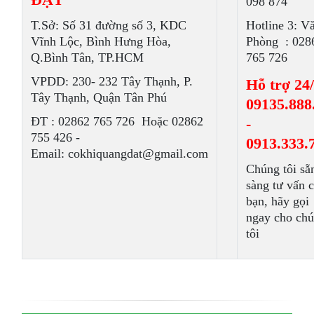
098 874
T.Sở: Số 31 đường số 3, KDC
Hotline 3: V
Vĩnh Lộc, Bình Hưng Hòa,
Phòng : 028
Q.Bình Tân, TP.HCM
765 726
VPDD: 230- 232 Tây Thạnh, P.
Hỗ trợ 24/
Tây Thạnh, Quận Tân Phú
09135.888
ÐT : 02862 765 726 Hoặc 02862
-
755 426 -
0913.333.
Email: cokhiquangdat@gmail.com
Chúng tôi sẵ
sàng tư vấn 
bạn, hãy gọi
ngay cho ch
tôi