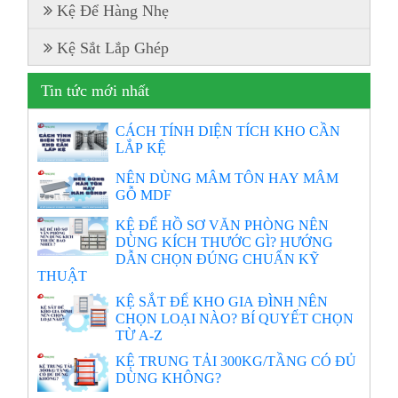
Kệ Để Hàng Nhẹ
Kệ Sắt Lắp Ghép
Tin tức mới nhất
CÁCH TÍNH DIỆN TÍCH KHO CẦN
LẮP KỆ
NÊN DÙNG MÂM TÔN HAY MÂM
GỖ MDF
KỆ ĐỂ HỒ SƠ VĂN PHÒNG NÊN
DÙNG KÍCH THƯỚC GÌ? HƯỚNG
DẪN CHỌN ĐÚNG CHUẨN KỸ
THUẬT
KỆ SẮT ĐỂ KHO GIA ĐÌNH NÊN
CHỌN LOẠI NÀO? BÍ QUYẾT CHỌN
TỪ A-Z
KỆ TRUNG TẢI 300KG/TẦNG CÓ ĐỦ
DÙNG KHÔNG?