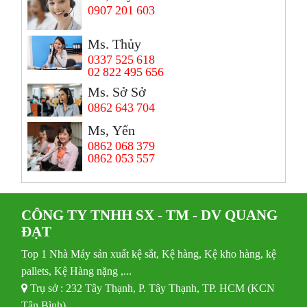
0907 201 603
Ms. Thủy
0337 525 618
02 822 495 656
Ms. Sở Sở
0862 643 704
Ms, Yến
0862 068 379
0862 053 557
CÔNG TY TNHH SX - TM - DV QUANG
ĐẠT
Top 1 Nhà Máy sản xuất kệ sắt, Kệ hàng, Kệ kho hàng, kệ
pallets, Kệ Hàng nặng ,...
Trụ sở : 232 Tây Thạnh, P. Tây Thạnh, TP. HCM (KCN
Tân Bình)