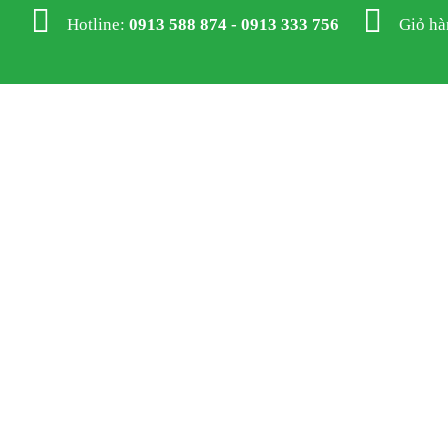
Hotline:
0913 588 874 - 0913 333 756
Giỏ h