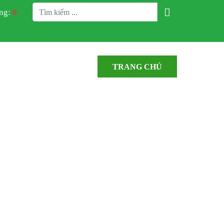
àng:
0
TRANG CHỦ