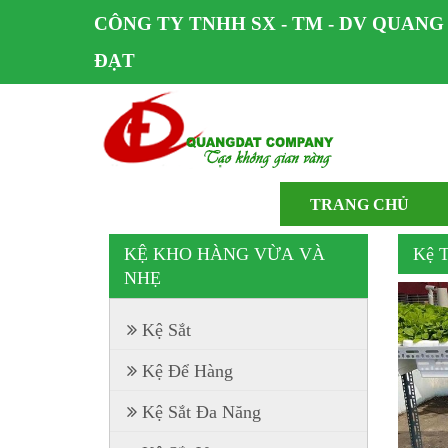
CÔNG TY TNHH SX - TM - DV QUANG
ĐẠT
TRANG CHỦ
KỆ KHO HÀNG VỪA VÀ
Kệ T
NHẸ
Kệ Sắt
Kệ Để Hàng
Kệ Sắt Đa Năng