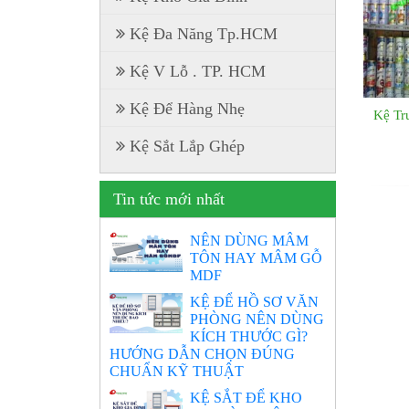
Kệ Đa Năng Tp.HCM
Kệ V Lỗ . TP. HCM
Kệ Để Hàng Nhẹ
Kệ Tr
Kệ Sắt Lắp Ghép
Tin tức mới nhất
NÊN DÙNG MÂM
TÔN HAY MÂM GỖ
MDF
KỆ ĐỂ HỒ SƠ VĂN
PHÒNG NÊN DÙNG
KÍCH THƯỚC GÌ?
HƯỚNG DẪN CHỌN ĐÚNG
CHUẨN KỸ THUẬT
KỆ SẮT ĐỂ KHO