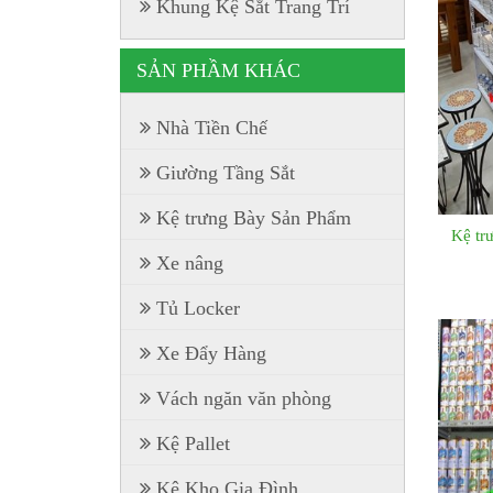
Khung Kệ Sắt Trang Trí
SẢN PHẦM KHÁC
Nhà Tiền Chế
Giường Tầng Sắt
Kệ trưng Bày Sản Phẩm
Kệ tr
Xe nâng
Tủ Locker
Xe Đẩy Hàng
Vách ngăn văn phòng
Kệ Pallet
Kệ Kho Gia Đình