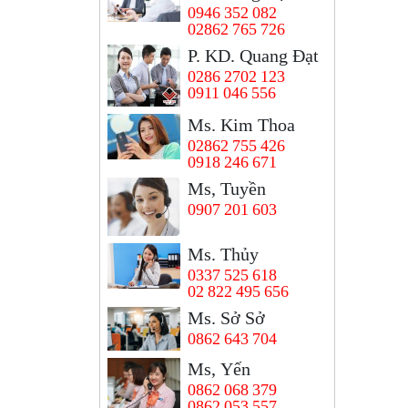
0946 352 082
02862 765 726
P. KD. Quang Đạt
0286 2702 123
0911 046 556
Ms. Kim Thoa
02862 755 426
0918 246 671
Ms, Tuyền
0907 201 603
Ms. Thủy
0337 525 618
02 822 495 656
Ms. Sở Sở
0862 643 704
Ms, Yến
0862 068 379
0862 053 557