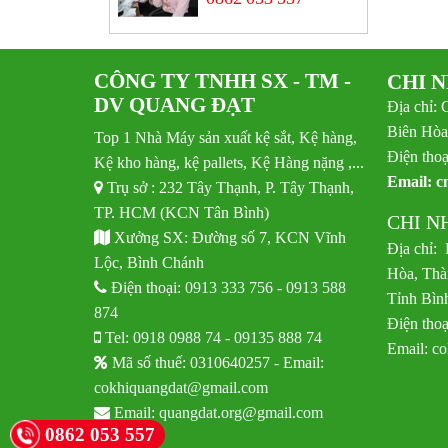
CÔNG TY TNHH SX - TM -
CHI 
DV QUANG ĐẠT
Địa chỉ: 
Biên Hòa
Top 1 Nhà Máy sản xuất kệ sắt, Kệ hàng,
Điện thoạ
Kệ kho hàng, kệ pallets, Kệ Hàng nặng ,...
Email:
c
Trụ sở : 232 Tây Thạnh, P. Tây Thạnh,
TP. HCM (KCN Tân Bình)
CHI N
Xưởng SX: Đường số 7, KCN Vĩnh
Địa chỉ:
Lộc, Bình Chánh
Hòa, Thà
Điện thoại:
0913 333 756
-
0913 588
Tỉnh Bìn
874
Điện thoạ
Tel:
0918 0988 74
-
09135 888 74
Email:
co
Mã số thuế: 0310640257 - Email:
cokhiquangdat@gmail.com
Email:
quangdat.org@gmail.com
0862 053 557