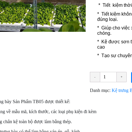
* Tiết kiệm thờ
* Tiết kiệm khô
đúng loại.
* Giúp cho việc
chóng.
* Kệ được sơn tĩ
cao
* Tạo sự chuyên
Danh mục:
Kệ trưng 
ng bày Sản Phẩm TB05
được thiết kế:
ng về mẫu mã, kích thước, các loại phụ kiện đi kèm
 chân kệ toàn bộ được làm bằng thép.
rưng bày có thể làm bằng ván ép, gỗ, kính