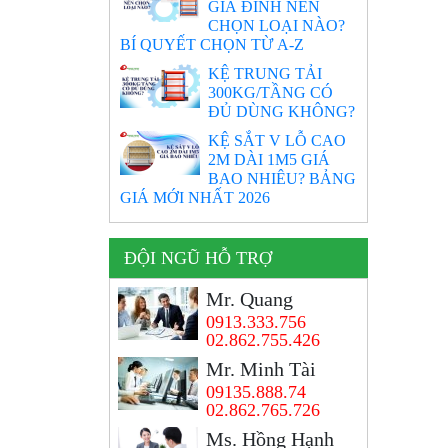
GIA ĐÌNH NÊN
CHỌN LOẠI NÀO?
BÍ QUYẾT CHỌN TỪ A-Z
KỆ TRUNG TẢI
300KG/TẦNG CÓ
ĐỦ DÙNG KHÔNG?
KỆ SẮT V LỖ CAO
2M DÀI 1M5 GIÁ
BAO NHIÊU? BẢNG
GIÁ MỚI NHẤT 2026
ĐỘI NGŨ HỖ TRỢ
Mr. Quang
0913.333.756
02.862.755.426
Mr. Minh Tài
09135.888.74
02.862.765.726
Ms. Hồng Hạnh