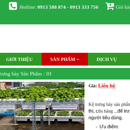
Hotline:
0913 588 874 - 0913 333 756
Giỏ h
GIỚI THIỆU
SẢN PHẨM
DỊCH VỤ
rưng bày Sản Phẩm : 03
Liên hệ
Giá:
Kệ trưng bày sản phẩ
thị,
c
ửa hàng
...để tr
người tiêu dùng.
- Ưu điểm: