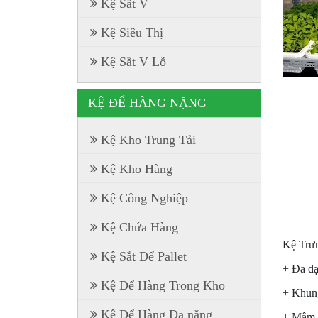
Kệ Sắt V
Kệ Siêu Thị
Kệ Sắt V Lỗ
KỆ ĐỂ HÀNG NẶNG
Kệ Kho Trung Tải
Kệ Kho Hàng
Kệ Công Nghiệp
Kệ Chứa Hàng
Kệ Trư
Kệ Sắt Để Pallet
+ Đa dạ
Kệ Để Hàng Trong Kho
+ Khung
Kệ Để Hàng Đa năng
+ Mâm t