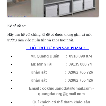
Kệ
đ
ể h
ồ sơ
H
ãy liên hệ với chúng tôi để có được không gian và môi
trường làm việc thuận tiện và khoa học nhất.
HỖ
TRỢ TƯ VẤN SẢN PHẨM :
Mr. Quang Duẩn : 0918 098 874
Mr. Minh Tài : 09135 888 74
Khảo sát : 02862 765 726
Khảo sát
: 02862 755 426
Email : cokhiquangdat@gmail.com -
quangdat.
org@gmail.com
Quí khách có thể tham khảo sản