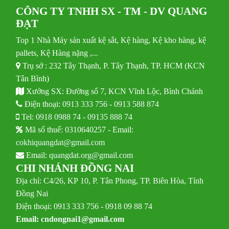
CÔNG TY TNHH SX - TM - DV QUANG
ĐẠT
Top 1 Nhà Máy sản xuất kệ sắt, Kệ hàng, Kệ kho hàng, kệ
pallets, Kệ Hàng nặng ,...
Trụ sở : 232 Tây Thạnh, P. Tây Thạnh, TP. HCM (KCN
Tân Bình)
Xưởng SX: Đường số 7, KCN Vĩnh Lộc, Bình Chánh
Điện thoại:
0913 333 756
-
0913 588 874
Tel:
0918 0988 74
-
09135 888 74
Mã số thuế: 0310640257 - Email:
cokhiquangdat@gmail.com
Email:
quangdat.org@gmail.com
CHI NHÁNH ĐỒNG NAI
Địa chỉ: C4/26, KP 10, P. Tân Phong, TP. Biên Hòa, Tỉnh
Đồng Nai
Điện thoại: 0913 333 756 - 0918 09 88 74
Email:
cndongnai1@gmail.com