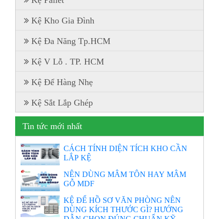
Kệ Kho Gia Đình
Kệ Đa Năng Tp.HCM
Kệ V Lỗ . TP. HCM
Kệ Để Hàng Nhẹ
Kệ Sắt Lắp Ghép
Tin tức mới nhất
CÁCH TÍNH DIỆN TÍCH KHO CẦN
LẮP KỆ
NÊN DÙNG MÂM TÔN HAY MÂM
GỖ MDF
KỆ ĐỂ HỒ SƠ VĂN PHÒNG NÊN
DÙNG KÍCH THƯỚC GÌ? HƯỚNG
DẪN CHỌN ĐÚNG CHUẨN KỸ