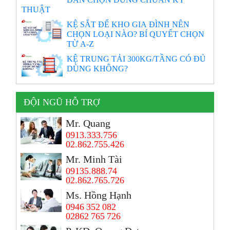
THUẬT
KỆ SẮT ĐỂ KHO GIA ĐÌNH NÊN
CHỌN LOẠI NÀO? BÍ QUYẾT CHỌN
TỪ A-Z
KỆ TRUNG TẢI 300KG/TẦNG CÓ ĐỦ
DÙNG KHÔNG?
ĐỘI NGŨ HỖ TRỢ
Mr. Quang
0913.333.756
02.862.755.426
Mr. Minh Tài
09135.888.74
02.862.765.726
Ms. Hồng Hạnh
0946 352 082
02862 765 726