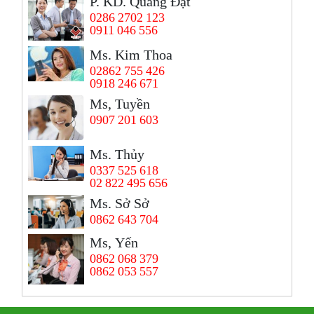
P. KD. Quang Đạt
0286 2702 123
0911 046 556
Ms. Kim Thoa
02862 755 426
0918 246 671
Ms, Tuyền
0907 201 603
Ms. Thủy
0337 525 618
02 822 495 656
Ms. Sở Sở
0862 643 704
Ms, Yến
0862 068 379
0862 053 557