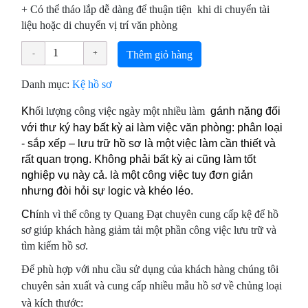
+ Có thể tháo lắp dễ dàng để thuận tiện khi di chuyển tài
liệu hoặc di chuyển vị trí văn phòng
Thêm giỏ hàng
Danh mục:
Kệ hồ sơ
Kh
ối
l
ư
ợng
c
ô
ng vi
ệ
c ng
ày
m
ộ
t nhi
ều
l
àm
gánh nặng đối
với thư ký hay bất kỳ ai làm việc văn phòng: phân loại
- sắp xếp – lưu trữ hồ sơ là một việc làm cần thiết và
rất quan trọng. Không phải bất kỳ ai cũng làm tốt
nghiệp vụ này cả. là một công việc tuy đơn giản
nhưng đòi hỏi sự logic và khéo léo.
Ch
ính vì thế công ty Quang Đạt chuyên cung cấp kệ để hồ
sơ giúp khách hàng giảm tải một phần công việc lưu trữ và
tìm kiếm hồ sơ.
Để phù hợp với nhu cầu sử dụng của khách hàng chúng tôi
chuyên sản xuất và cung cấp nhiều mẫu hồ sơ về
chủng loại
v
à k
ích th
ư
ớc: