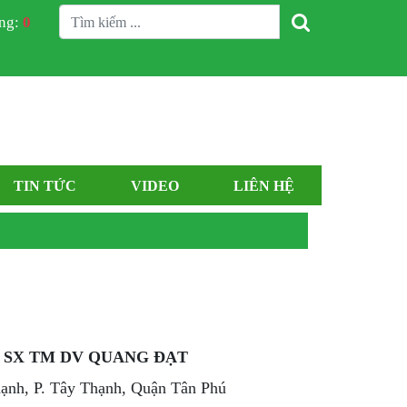
àng:
0
TIN TỨC
VIDEO
LIÊN HỆ
 SX TM DV QUANG ĐẠT
nh, P. Tây Thạnh, Quận Tân Phú