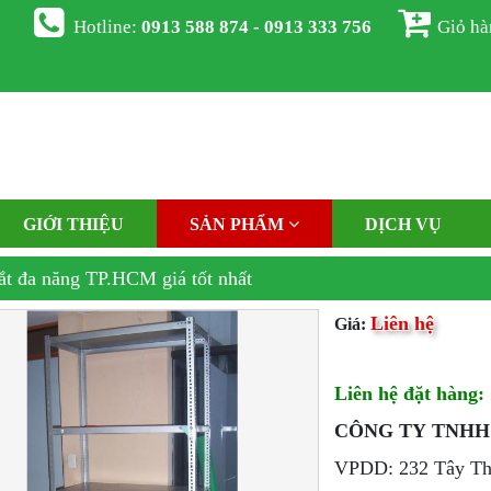
Hotline:
0913 588 874 - 0913 333 756
Giỏ h
GIỚI THIỆU
SẢN PHẨM
DỊCH VỤ
ắt đa năng TP.HCM giá tốt nhất
Liên hệ
Giá:
Liên hệ đặt hàng:
CÔNG TY TNHH
VPDD: 232 Tây Thạ