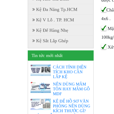
được c
Kệ Đa Năng Tp.HCM
Chân
4x6 .
Kệ V Lỗ . TP. HCM
Mặt
Kệ Để Hàng Nhẹ
100kg/
Kệ Sắt Lắp Ghép
Xử 
Tin tức mới nhất
CÁCH TÍNH DIỆN
TÍCH KHO CẦN
LẮP KỆ
NÊN DÙNG MÂM
TÔN HAY MÂM GỖ
MDF
KỆ ĐỂ HỒ SƠ VĂN
PHÒNG NÊN DÙNG
KÍCH THƯỚC GÌ?