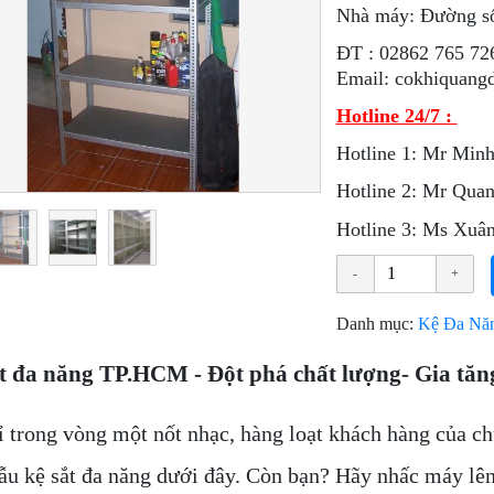
Nhà máy: Đường s
ÐT : 02862 765 72
Email: cokhiquang
Hotline 24/7 :
Hotline 1: Mr Minh
Hotline 2: Mr Qua
Hotline 3: Ms Xu
Danh mục:
Kệ Đa Nă
t đa năng TP.HCM - Đột phá chất lượng- Gia tăng
ỉ trong vòng một nốt nhạc, hàng loạt khách hàng của ch
ẫu kệ sắt đa năng dưới đây. Còn bạn? Hãy nhấc máy lên