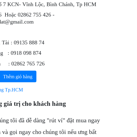
ố 7 KCN- Vĩnh Lộc, Bình Chánh, Tp HCM
6 Hoặc 02862 755 426 -
dat@gmail.com
 Tài : 09135 888 74
ng : 0918 098 874
ân : 02862 765 726
Thêm giỏ hàng
ng Tp.HCM
 giá trị cho khách hàng
úng tôi đã dễ dàng "rút ví" đặt mua ngay
 và gọi ngay cho chúng tôi nếu ưng bất