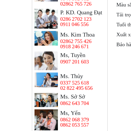
02862 765 726
Màu sắ
P. KD. Quang Đạt
Tải tr
0286 2702 123
0911 046 556
Tuổi t
Ms. Kim Thoa
Xuất x
02862 755 426
Bảo hà
0918 246 671
Ms, Tuyền
0907 201 603
Ms. Thủy
0337 525 618
02 822 495 656
Ms. Sở Sở
0862 643 704
Ms, Yến
0862 068 379
0862 053 557