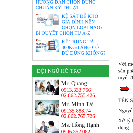
HƯỚNG DẪN CHỌN ĐÚNG
CHUẨN KỸ THUẬT
KỆ SẮT ĐỂ KHO
GIA ĐÌNH NÊN
CHỌN LOẠI NÀO?
BÍ QUYẾT CHỌN TỪ A-Z
KỆ TRUNG TẢI
300KG/TẦNG CÓ
ĐỦ DÙNG KHÔNG?
Với mỗ
sản ph
ĐỘI NGŨ HỖ TRỢ
tuyệt 
Mr. Quang
0913.333.756
02.862.755.426
TÊN 
Mr. Minh Tài
Nguyên
09135.888.74
02.862.765.726
Xử lý 
Ms. Hồng Hạnh
dụng
0946 352 082