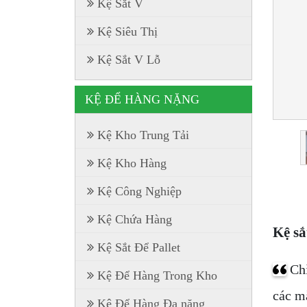
Kệ Sắt V
Kệ Siêu Thị
Kệ Sắt V Lỗ
KỆ ĐỂ HÀNG NẶNG
Kệ Kho Trung Tải
Kệ Kho Hàng
Kệ Công Nghiệp
Kệ Chứa Hàng
Kệ sắ
Kệ Sắt Để Pallet
Ch
Kệ Để Hàng Trong Kho
các m
Kệ Để Hàng Đa năng