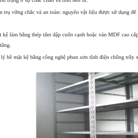
hú trọng ở sự chắc chắn và tính bền bỉ.
 trụ vững chắc và an toàn: nguyên vật liệu được sử dụng để l
 kệ làm bằng thép tấm dập cuốn cạnh hoặc ván MDF cao cấp 
tầng.
lý bề mặt kệ bằng công nghệ phun sơn tĩnh điện chống trầy x