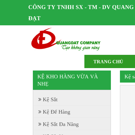
CÔNG TY TNHH SX - TM - DV QUANG
ĐẠT
TRANG CHỦ
KỆ KHO HÀNG VỪA VÀ
Kệ s
NHẸ
Kệ Sắt
Kệ Để Hàng
Kệ Sắt Đa Năng