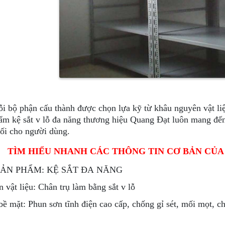
i bộ phận cấu thành được chọn lựa kỹ từ khâu nguyên vật liệu,
ẩm kệ sắt v lỗ đa năng thương hiệu Quang Đạt luôn mang đến
đối cho người dùng.
TÌM HIỂU NHANH CÁC THÔNG TIN CƠ BẢN CỦA
SẢN PHẨM: KỆ SẮT ĐA NĂNG
 vật liệu: Chân trụ làm bằng sắt v lỗ
bề mặt: Phun sơn tĩnh điện cao cấp, chống gỉ sét, mối mọt, 