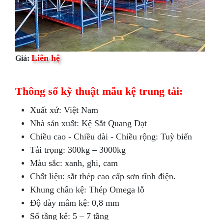
Liên hệ
Giá:
Thông số kỹ thuật mẫu kệ trung tải:
Xuất xứ: Việt Nam
Nhà sản xuất: Kệ Sắt Quang Đạt
Chiều cao - Chiều dài - Chiều rộng: Tuỳ biến
Tải trọng: 300kg – 3000kg
Màu sắc: xanh, ghi, cam
Chất liệu: sắt thép cao cấp sơn tĩnh điện.
Khung chân kệ: Thép Omega lỗ
Độ dày mâm kệ: 0,8 mm
Số tầng kệ: 5 – 7 tầng