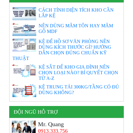
CÁCH TÍNH DIỆN TÍCH KHO CẦN
LẮP KỆ
NÊN DÙNG MÂM TÔN HAY MÂM
GỖ MDF
KỆ ĐỂ HỒ SƠ VĂN PHÒNG NÊN
DÙNG KÍCH THƯỚC GÌ? HƯỚNG
DẪN CHỌN ĐÚNG CHUẨN KỸ
THUẬT
KỆ SẮT ĐỂ KHO GIA ĐÌNH NÊN
CHỌN LOẠI NÀO? BÍ QUYẾT CHỌN
TỪ A-Z
KỆ TRUNG TẢI 300KG/TẦNG CÓ ĐỦ
DÙNG KHÔNG?
ĐỘI NGŨ HỖ TRỢ
Mr. Quang
0913.333.756