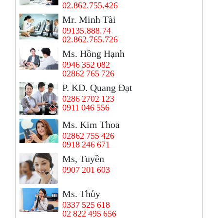
02.862.755.426
Mr. Minh Tài
09135.888.74
02.862.765.726
Ms. Hồng Hạnh
0946 352 082
02862 765 726
P. KD. Quang Đạt
0286 2702 123
0911 046 556
Ms. Kim Thoa
02862 755 426
0918 246 671
Ms, Tuyền
0907 201 603
Ms. Thủy
0337 525 618
02 822 495 656