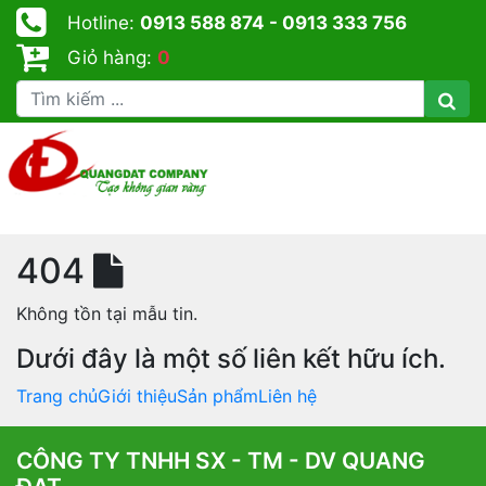
Hotline:
0913 588 874 - 0913 333 756
Giỏ hàng:
0
404
Không tồn tại mẫu tin.
Dưới đây là một số liên kết hữu ích.
Trang chủ
Giới thiệu
Sản phẩm
Liên hệ
CÔNG TY TNHH SX - TM - DV QUANG